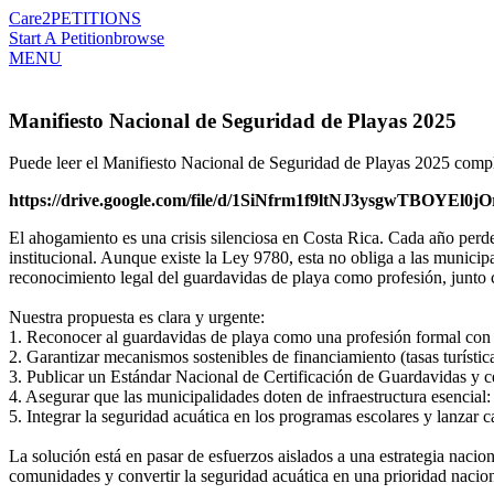
Care2
PETITIONS
Start A Petition
browse
MENU
Manifiesto Nacional de Seguridad de Playas 2025
Puede leer el Manifiesto Nacional de Seguridad de Playas 2025 compl
https://drive.google.com/file/d/1SiNfrm1f9ltNJ3ysgwTBOYEl0
El ahogamiento es una crisis silenciosa en Costa Rica. Cada año perde
institucional. Aunque existe la Ley 9780, esta no obliga a las municip
reconocimiento legal del guardavidas de playa como profesión, junto c
Nuestra propuesta es clara y urgente:
1. Reconocer al guardavidas de playa como una profesión formal con sa
2. Garantizar mecanismos sostenibles de financiamiento (tasas turístic
3. Publicar un Estándar Nacional de Certificación de Guardavidas y c
4. Asegurar que las municipalidades doten de infraestructura esencial: 
5. Integrar la seguridad acuática en los programas escolares y lanzar
La solución está en pasar de esfuerzos aislados a una estrategia nacion
comunidades y convertir la seguridad acuática en una prioridad nacion