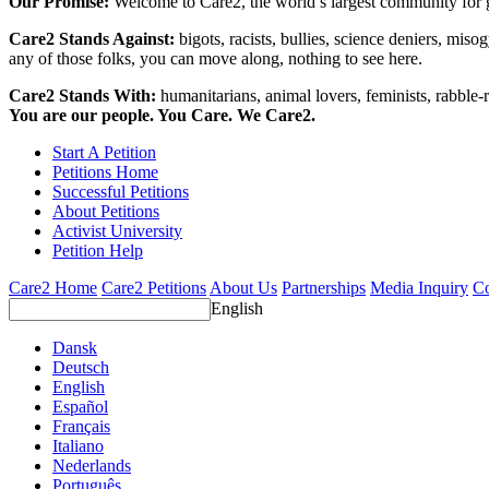
Our Promise:
Welcome to Care2, the world’s largest community for g
Care2 Stands Against:
bigots, racists, bullies, science deniers, mis
any of those folks, you can move along, nothing to see here.
Care2 Stands With:
humanitarians, animal lovers, feminists, rabble-r
You are our people. You Care. We Care2.
Start A Petition
Petitions Home
Successful Petitions
About Petitions
Activist University
Petition Help
Care2 Home
Care2 Petitions
About Us
Partnerships
Media Inquiry
Co
English
Dansk
Deutsch
English
Español
Français
Italiano
Nederlands
Português