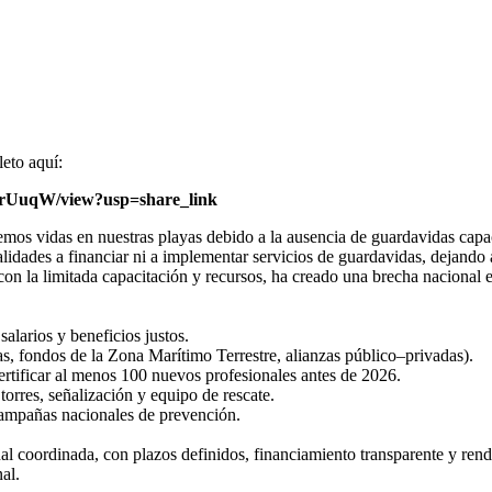
eto aquí:
jOrUuqW/view?usp=share_link
mos vidas en nuestras playas debido a la ausencia de guardavidas capaci
alidades a financiar ni a implementar servicios de guardavidas, dejando 
on la limitada capacitación y recursos, ha creado una brecha nacional e
larios y beneficios justos.
as, fondos de la Zona Marítimo Terrestre, alianzas público–privadas).
ertificar al menos 100 nuevos profesionales antes de 2026.
torres, señalización y equipo de rescate.
 campañas nacionales de prevención.
al coordinada, con plazos definidos, financiamiento transparente y rendi
al.