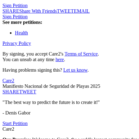
Sign Petition
SHARE
Share With Friends
TWEET
EMAIL
Sign Petition
See more petitions:
Health
Privacy Policy
By signing, you accept Care2's
Terms of Service
.
You can unsub at any time
here
.
Having problems signing this?
Let us know
.
Care2
Manifiesto Nacional de Seguridad de Playas 2025
SHARE
TWEET
"The best way to predict the future is to create it!"
- Denis Gabor
Start Petition
Care2