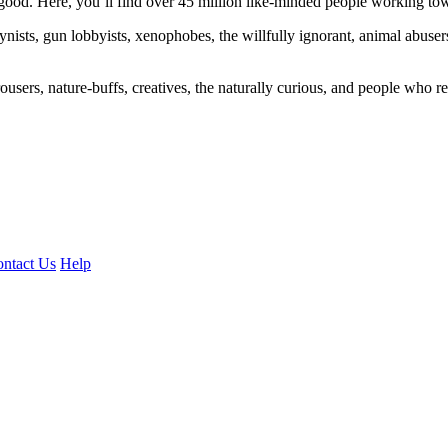
ood. Here, you’ll find over 45 million like-minded people working towa
ogynists, gun lobbyists, xenophobes, the willfully ignorant, animal abuse
ousers, nature-buffs, creatives, the naturally curious, and people who rea
ntact Us
Help