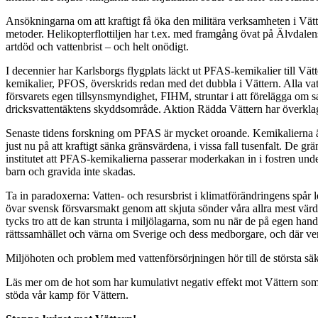
Ansökningarna om att kraftigt få öka den militära verksamheten i Vätt
metoder. Helikopterflottiljen har t.ex. med framgång övat på Älvdalens s
artdöd och vattenbrist – och helt onödigt.
I decennier har Karlsborgs flygplats läckt ut PFAS-kemikalier till V
kemikalier, PFOS, överskrids redan med det dubbla i Vättern. Alla vatt
försvarets egen tillsynsmyndighet, FIHM, struntar i att förelägga om san
dricksvattentäktens skyddsområde. Aktion Rädda Vättern har överklaga
Senaste tidens forskning om PFAS är mycket oroande. Kemikalierna är
just nu på att kraftigt sänka gränsvärdena, i vissa fall tusenfalt. De 
institutet att PFAS-kemikalierna passerar moderkakan in i fostren under
barn och gravida inte skadas.
Ta in paradoxerna: Vatten- och resursbrist i klimatförändringens spår l
övar svensk försvarsmakt genom att skjuta sönder våra allra mest värd
tycks tro att de kan strunta i miljölagarna, som nu när de på egen han
rättssamhället och värna om Sverige och dess medborgare, och där ver
Miljöhoten och problem med vattenförsörjningen hör till de största säke
Läs mer om de hot som har kumulativt negativ effekt mot Vättern so
stöda vår kamp för Vättern.