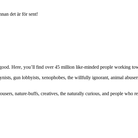
nan det är för sent!
ood. Here, you’ll find over 45 million like-minded people working towa
ogynists, gun lobbyists, xenophobes, the willfully ignorant, animal abuse
ousers, nature-buffs, creatives, the naturally curious, and people who rea