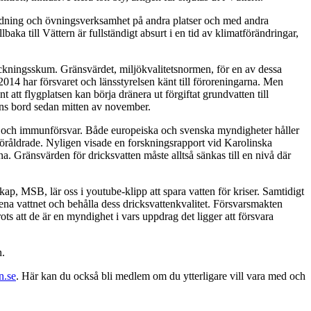
bildning och övningsverksamhet på andra platser och med andra
baka till Vättern är fullständigt absurt i en tid av klimatförändringar,
äckningsskum. Gränsvärdet, miljökvalitetsnormen, för en av dessa
2014 har försvaret och länsstyrelsen känt till föroreningarna. Men
 att flygplatsen kan börja dränera ut förgiftat grundvatten till
ens bord sedan mitten av november.
l och immunförsvar. Både europeiska och svenska myndigheter håller
t föråldrade. Nyligen visade en forskningsrapport vid Karolinska
na. Gränsvärden för dricksvatten måste alltså sänkas till en nivå där
ap, MSB, lär oss i youtube-klipp att spara vatten för kriser. Samtidigt
ena vattnet och behålla dess dricksvattenkvalitet. Försvarsmakten
ts att de är en myndighet i vars uppdrag det ligger att försvara
n.
n.se
. Här kan du också bli medlem om du ytterligare vill vara med och