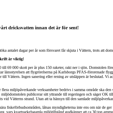
rt dricksvatten innan det är för sent!
a antalet dagar per år som försvaret får skjuta i Vättern, trots att domst
rift är viktig!
 till 69 000 skott per år plus 150 raketer, rakt ner i sjön. Domstolen f
r länsstyrelsen att flygrörelserna på Karlsborgs PFAS-förorenade flygpl
ier till Vättern. Ingen sanering eller rening av utsläppen är beslutad. Vi
. När flera miljöpåverkande verksamheter bedrivs i samma område ska d
 miljödomstolen publicerar sitt yttrande till regeringen och säger OK 
lats vid Vätterns strand. Utan att ta hänsyn till den samlade miljöpåverka
a fiskeförbudsområden, låtsas myndigheterna inte ens om när de ger tills
g, vars kvartssekelsgamla miljötillstånd godkänner att ca 30 ton ammuniti