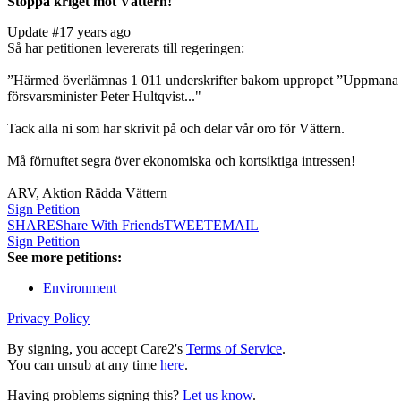
Stoppa kriget mot Vättern!
Update #1
7 years ago
Så har petitionen levererats till regeringen:
”Härmed överlämnas 1 011 underskrifter bakom uppropet ”Uppmana vår re
försvarsminister Peter Hultqvist..."
Tack alla ni som har skrivit på och delar vår oro för Vättern.
Må förnuftet segra över ekonomiska och kortsiktiga intressen!
ARV, Aktion Rädda Vättern
Sign Petition
SHARE
Share With Friends
TWEET
EMAIL
Sign Petition
See more petitions:
Environment
Privacy Policy
By signing, you accept Care2's
Terms of Service
.
You can unsub at any time
here
.
Having problems signing this?
Let us know
.