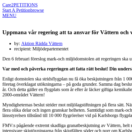
Care2
PETITIONS
Start A Petition
browse
MENU
Uppmana vår regering att ta ansvar för Vättern och vå
by:
Aktion Rädda Vättern
recipient: Miljödepartementet
Den 6 februari föreslog mark-och miljödomstolen att regeringen ska utök
Var med och påverka regeringen att fatta rätt beslut! Din undersk
Enligt domstolen ska stridsflygplan nu få öka beskjutningen från 1 000
företag överklagat utökningarna – på goda grunder. Samma dag besluta
år. Och detta gäller en flygplats som år efter år läcker giftiga kemikal
2000-området Vättern!
Myndigheternas beslut strider mot miljölagstiftningen på flera sätt
flera olika delar och ingen granskar helheten. Samtidigt som mark-och
länsstyrelsen tillstånd till 10 000 flygrörelser vid på Karlsborgs flygp
FMV:s pågående extremt skadliga granatbeskjutning av Vättern, helt när
intensivare skjutövningarna från skjutfälten söder och norr om Karlsbor