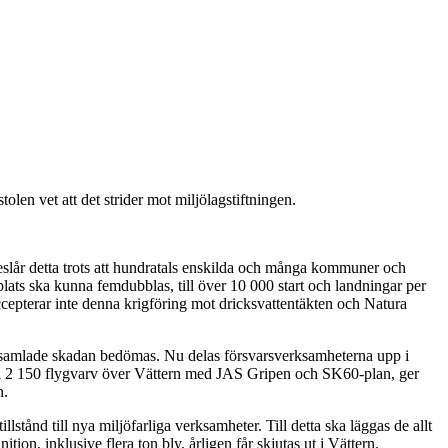
olen vet att det strider mot miljölagstiftningen.
öreslår detta trots att hundratals enskilda och många kommuner och
ats ska kunna femdubblas, till över 10 000 start och landningar per
 accepterar inte denna krigföring mot dricksvattentäkten och Natura
en samlade skadan bedömas. Nu delas försvarsverksamheterna upp i
till 2 150 flygvarv över Vättern med JAS Gripen och SK60-plan, ger
n.
tånd till nya miljöfarliga verksamheter. Till detta ska läggas de allt
on, inklusive flera ton bly, årligen får skjutas ut i Vättern.