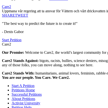
Care2
Uppmana vår regering att ta ansvar för Vättern och vårt dricksvatten in
SHARE
TWEET
"The best way to predict the future is to create it!"
- Denis Gabor
Start Petition
Care2
Our Promise:
Welcome to Care2, the world’s largest community for g
Care2 Stands Against:
bigots, racists, bullies, science deniers, mis
any of those folks, you can move along, nothing to see here.
Care2 Stands With:
humanitarians, animal lovers, feminists, rabble-r
You are our people. You Care. We Care2.
Start A Petition
Petitions Home
Successful Petitions
About Petitions
Activist University
Petition Help