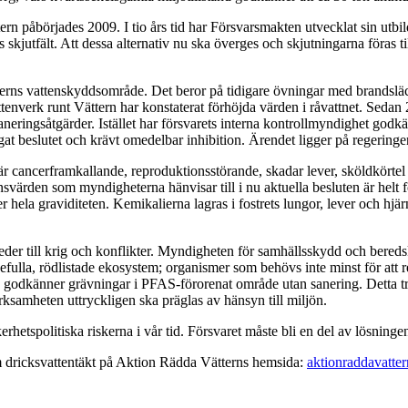
ern påbörjades 2009. I tio års tid har Försvarsmakten utvecklat sin ut
kjutfält. Att dessa alternativ nu ska överges och skjutningarna föras till
ätterns vattenskyddsområde. Det beror på tidigare övningar med brandsl
enverk runt Vättern har konstaterat förhöjda värden i råvattnet. Sedan 
eringsåtgärder. Istället har försvarets interna kontrollmyndighet godkänt
t beslutet och krävt omedelbar inhibition. Ärendet ligger på regering
 cancerframkallande, reproduktionsstörande, skadar lever, sköldkörte
gränsvärden som myndigheterna hänvisar till i nu aktuella besluten är hel
 hela graviditeten. Kemikalierna lagras i fostrets lungor, lever och hjär
eder till krig och konflikter. Myndigheten för samhällsskydd och beredsk
efulla, rödlistade ekosystem; organismer som behövs inte minst för att r
d godkänner grävningar i PFAS-förorenat område utan sanering. Detta tro
ksamheten uttryckligen ska präglas av hänsyn till miljön.
rhetspolitiska riskerna i vår tid. Försvaret måste bli en del av lösninge
m dricksvattentäkt på Aktion Rädda Vätterns hemsida:
aktionraddavatter