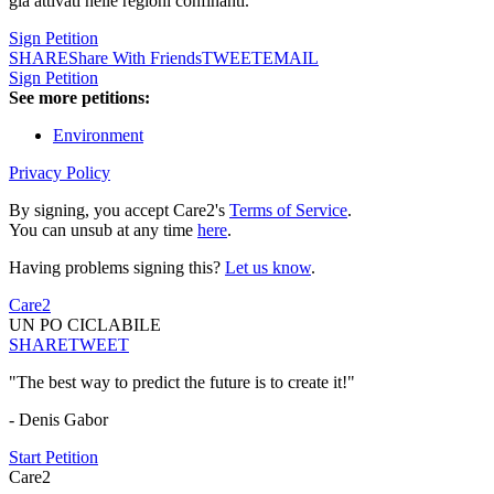
già attivati nelle regioni confinanti.
Sign Petition
SHARE
Share With Friends
TWEET
EMAIL
Sign Petition
See more petitions:
Environment
Privacy Policy
By signing, you accept Care2's
Terms of Service
.
You can unsub at any time
here
.
Having problems signing this?
Let us know
.
Care2
UN PO CICLABILE
SHARE
TWEET
"The best way to predict the future is to create it!"
- Denis Gabor
Start Petition
Care2