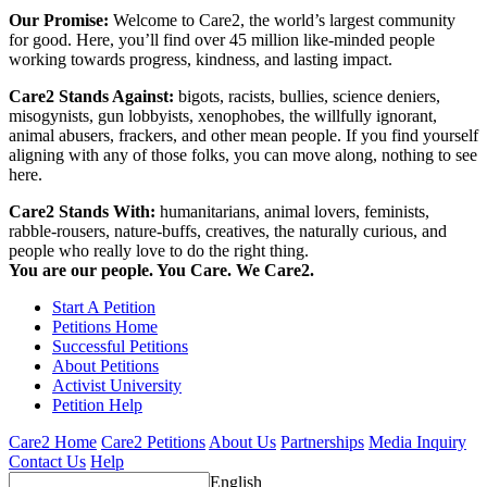
Our Promise:
Welcome to Care2, the world’s largest community
for good. Here, you’ll find over 45 million like-minded people
working towards progress, kindness, and lasting impact.
Care2 Stands Against:
bigots, racists, bullies, science deniers,
misogynists, gun lobbyists, xenophobes, the willfully ignorant,
animal abusers, frackers, and other mean people. If you find yourself
aligning with any of those folks, you can move along, nothing to see
here.
Care2 Stands With:
humanitarians, animal lovers, feminists,
rabble-rousers, nature-buffs, creatives, the naturally curious, and
people who really love to do the right thing.
You are our people. You Care. We Care2.
Start A Petition
Petitions Home
Successful Petitions
About Petitions
Activist University
Petition Help
Care2 Home
Care2 Petitions
About Us
Partnerships
Media Inquiry
Contact Us
Help
English