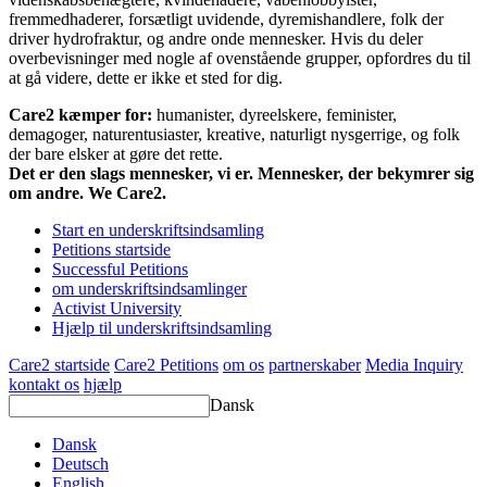
fremmedhaderer, forsætligt uvidende, dyremishandlere, folk der
driver hydrofraktur, og andre onde mennesker. Hvis du deler
overbevisninger med nogle af ovenstående grupper, opfordres du til
at gå videre, dette er ikke et sted for dig.
Care2 kæmper for:
humanister, dyreelskere, feminister,
demagoger, naturentusiaster, kreative, naturligt nysgerrige, og folk
der bare elsker at gøre det rette.
Det er den slags mennesker, vi er. Mennesker, der bekymrer sig
om andre. We Care2.
Start en underskriftsindsamling
Petitions startside
Successful Petitions
om underskriftsindsamlinger
Activist University
Hjælp til underskriftsindsamling
Care2 startside
Care2 Petitions
om os
partnerskaber
Media Inquiry
kontakt os
hjælp
Dansk
Dansk
Deutsch
English