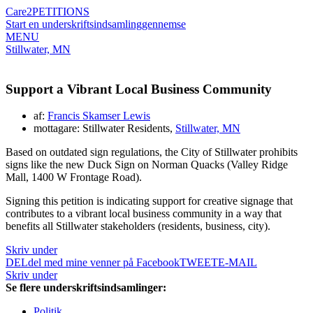
Care2
PETITIONS
Start en underskriftsindsamling
gennemse
MENU
Stillwater, MN
Support a Vibrant Local Business Community
af:
Francis Skamser Lewis
mottagare: Stillwater Residents,
Stillwater, MN
Based on outdated sign regulations, the City of Stillwater prohibits
signs like the new Duck Sign on Norman Quacks (Valley Ridge
Mall, 1400 W Frontage Road).
Signing this petition is indicating support for creative signage that
contributes to a vibrant local business community in a way that
benefits all Stillwater stakeholders (residents, business, city).
Skriv under
DEL
del med mine venner på Facebook
TWEET
E-MAIL
Skriv under
Se flere underskriftsindsamlinger:
Politik