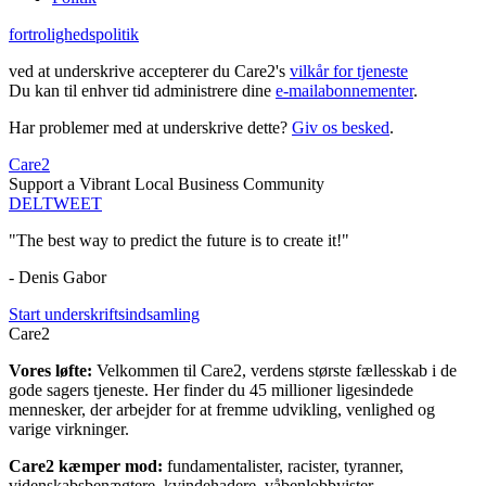
fortrolighedspolitik
ved at underskrive accepterer du Care2's
vilkår for tjeneste
Du kan til enhver tid administrere dine
e-mailabonnementer
.
Har problemer med at underskrive dette?
Giv os besked
.
Care2
Support a Vibrant Local Business Community
DEL
TWEET
"The best way to predict the future is to create it!"
- Denis Gabor
Start underskriftsindsamling
Care2
Vores løfte:
Velkommen til Care2, verdens største fællesskab i de
gode sagers tjeneste. Her finder du 45 millioner ligesindede
mennesker, der arbejder for at fremme udvikling, venlighed og
varige virkninger.
Care2 kæmper mod:
fundamentalister, racister, tyranner,
videnskabsbenægtere, kvindehadere, våbenlobbyister,