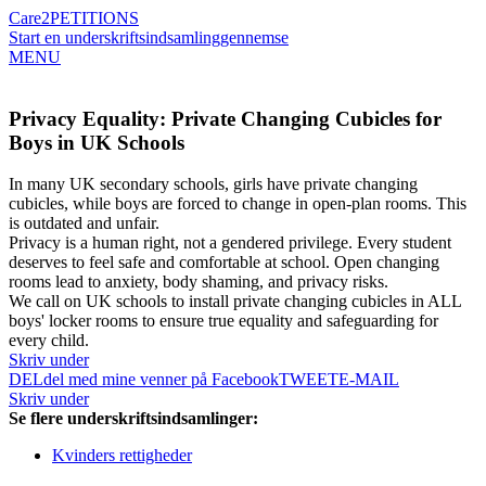
Care2
PETITIONS
Start en underskriftsindsamling
gennemse
MENU
Privacy Equality: Private Changing Cubicles for
Boys in UK Schools
In many UK secondary schools, girls have private changing
cubicles, while boys are forced to change in open-plan rooms. This
is outdated and unfair.
Privacy is a human right, not a gendered privilege. Every student
deserves to feel safe and comfortable at school. Open changing
rooms lead to anxiety, body shaming, and privacy risks.
We call on UK schools to install private changing cubicles in ALL
boys' locker rooms to ensure true equality and safeguarding for
every child.
Skriv under
DEL
del med mine venner på Facebook
TWEET
E-MAIL
Skriv under
Se flere underskriftsindsamlinger:
Kvinders rettigheder