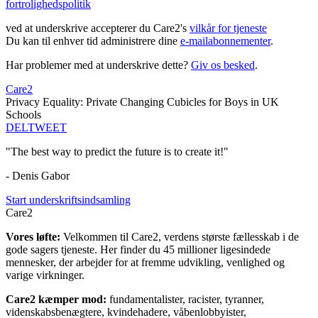
fortrolighedspolitik
ved at underskrive accepterer du Care2's
vilkår for tjeneste
Du kan til enhver tid administrere dine
e-mailabonnementer
.
Har problemer med at underskrive dette?
Giv os besked
.
Care2
Privacy Equality: Private Changing Cubicles for Boys in UK
Schools
DEL
TWEET
"The best way to predict the future is to create it!"
- Denis Gabor
Start underskriftsindsamling
Care2
Vores løfte:
Velkommen til Care2, verdens største fællesskab i de
gode sagers tjeneste. Her finder du 45 millioner ligesindede
mennesker, der arbejder for at fremme udvikling, venlighed og
varige virkninger.
Care2 kæmper mod:
fundamentalister, racister, tyranner,
videnskabsbenægtere, kvindehadere, våbenlobbyister,