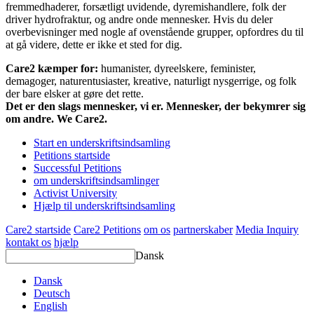
fremmedhaderer, forsætligt uvidende, dyremishandlere, folk der
driver hydrofraktur, og andre onde mennesker. Hvis du deler
overbevisninger med nogle af ovenstående grupper, opfordres du til
at gå videre, dette er ikke et sted for dig.
Care2 kæmper for:
humanister, dyreelskere, feminister,
demagoger, naturentusiaster, kreative, naturligt nysgerrige, og folk
der bare elsker at gøre det rette.
Det er den slags mennesker, vi er. Mennesker, der bekymrer sig
om andre. We Care2.
Start en underskriftsindsamling
Petitions startside
Successful Petitions
om underskriftsindsamlinger
Activist University
Hjælp til underskriftsindsamling
Care2 startside
Care2 Petitions
om os
partnerskaber
Media Inquiry
kontakt os
hjælp
Dansk
Dansk
Deutsch
English