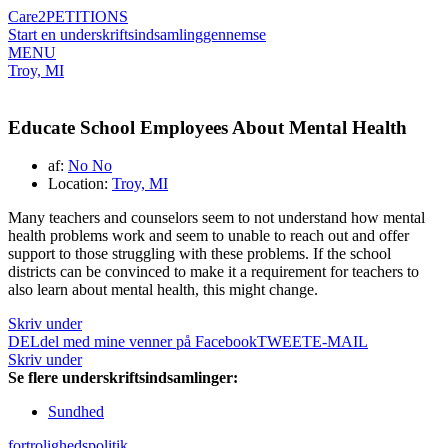
Care2
PETITIONS
Start en underskriftsindsamling
gennemse
MENU
Troy, MI
Educate School Employees About Mental Health
af:
No No
Location:
Troy, MI
Many teachers and counselors seem to not understand how mental
health problems work and seem to unable to reach out and offer
support to those struggling with these problems. If the school
districts can be convinced to make it a requirement for teachers to
also learn about mental health, this might change.
Skriv under
DEL
del med mine venner på Facebook
TWEET
E-MAIL
Skriv under
Se flere underskriftsindsamlinger:
Sundhed
fortrolighedspolitik