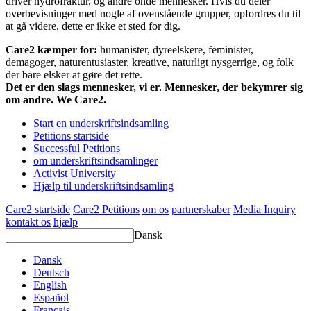
driver hydrofraktur, og andre onde mennesker. Hvis du deler
overbevisninger med nogle af ovenstående grupper, opfordres du til
at gå videre, dette er ikke et sted for dig.
Care2 kæmper for:
humanister, dyreelskere, feminister,
demagoger, naturentusiaster, kreative, naturligt nysgerrige, og folk
der bare elsker at gøre det rette.
Det er den slags mennesker, vi er. Mennesker, der bekymrer sig
om andre. We Care2.
Start en underskriftsindsamling
Petitions startside
Successful Petitions
om underskriftsindsamlinger
Activist University
Hjælp til underskriftsindsamling
Care2 startside
Care2 Petitions
om os
partnerskaber
Media Inquiry
kontakt os
hjælp
Dansk
Dansk
Deutsch
English
Español
Français