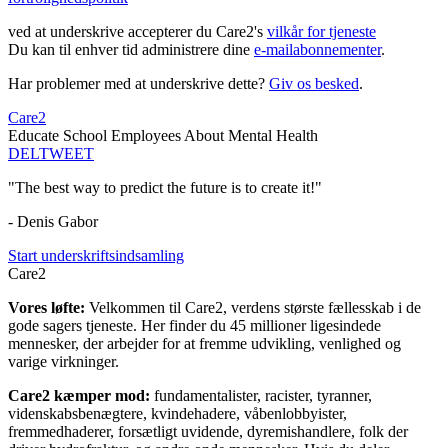
ved at underskrive accepterer du Care2's
vilkår for tjeneste
Du kan til enhver tid administrere dine
e-mailabonnementer
.
Har problemer med at underskrive dette?
Giv os besked
.
Care2
Educate School Employees About Mental Health
DEL
TWEET
"The best way to predict the future is to create it!"
- Denis Gabor
Start underskriftsindsamling
Care2
Vores løfte:
Velkommen til Care2, verdens største fællesskab i de
gode sagers tjeneste. Her finder du 45 millioner ligesindede
mennesker, der arbejder for at fremme udvikling, venlighed og
varige virkninger.
Care2 kæmper mod:
fundamentalister, racister, tyranner,
videnskabsbenægtere, kvindehadere, våbenlobbyister,
fremmedhaderer, forsætligt uvidende, dyremishandlere, folk der