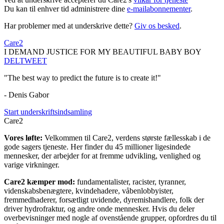
Du kan til enhver tid administrere dine
e-mailabonnementer
.
Har problemer med at underskrive dette?
Giv os besked
.
Care2
I DEMAND JUSTICE FOR MY BEAUTIFUL BABY BOY
DEL
TWEET
"The best way to predict the future is to create it!"
- Denis Gabor
Start underskriftsindsamling
Care2
Vores løfte:
Velkommen til Care2, verdens største fællesskab i de
gode sagers tjeneste. Her finder du 45 millioner ligesindede
mennesker, der arbejder for at fremme udvikling, venlighed og
varige virkninger.
Care2 kæmper mod:
fundamentalister, racister, tyranner,
videnskabsbenægtere, kvindehadere, våbenlobbyister,
fremmedhaderer, forsætligt uvidende, dyremishandlere, folk der
driver hydrofraktur, og andre onde mennesker. Hvis du deler
overbevisninger med nogle af ovenstående grupper, opfordres du til