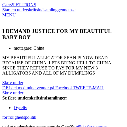
Care2
PETITIONS
Start en underskriftsindsamling
gennemse
MENU
I DEMAND JUSTICE FOR MY BEAUTIFUL
BABY BOY
mottagare: China
MY BEAUTIFUL ALLIGATOR SEAN IS NOW DEAD
BECAUSE OF CHINA. LETS BRING HELL TO CHINA
SINCE THEY REFUSE TO PAY FOR MY NEW 3
ALLIGATORS AND ALL OF MY DUMPLINGS
Skriv under
DEL
del med mine venner på Facebook
TWEET
E-MAIL
Skriv under
Se flere underskriftsindsamlinger:
Dyreliv
fortrolighedspolitik
ved at underskrive accepterer du Care2's
vilkår for tjeneste