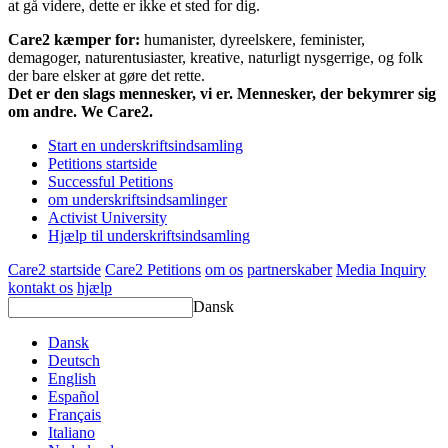
at gå videre, dette er ikke et sted for dig.
Care2 kæmper for:
humanister, dyreelskere, feminister,
demagoger, naturentusiaster, kreative, naturligt nysgerrige, og folk
der bare elsker at gøre det rette.
Det er den slags mennesker, vi er. Mennesker, der bekymrer sig
om andre. We Care2.
Start en underskriftsindsamling
Petitions startside
Successful Petitions
om underskriftsindsamlinger
Activist University
Hjælp til underskriftsindsamling
Care2 startside
Care2 Petitions
om os
partnerskaber
Media Inquiry
kontakt os
hjælp
Dansk
Dansk
Deutsch
English
Español
Français
Italiano