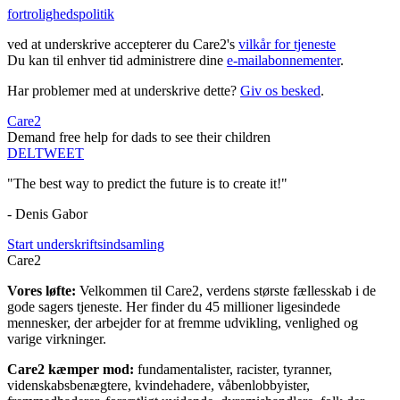
fortrolighedspolitik
ved at underskrive accepterer du Care2's
vilkår for tjeneste
Du kan til enhver tid administrere dine
e-mailabonnementer
.
Har problemer med at underskrive dette?
Giv os besked
.
Care2
Demand free help for dads to see their children
DEL
TWEET
"The best way to predict the future is to create it!"
- Denis Gabor
Start underskriftsindsamling
Care2
Vores løfte:
Velkommen til Care2, verdens største fællesskab i de
gode sagers tjeneste. Her finder du 45 millioner ligesindede
mennesker, der arbejder for at fremme udvikling, venlighed og
varige virkninger.
Care2 kæmper mod:
fundamentalister, racister, tyranner,
videnskabsbenægtere, kvindehadere, våbenlobbyister,