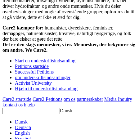
fremmedhaderer, forsætligt uvidende, dyremishandlere, folk der
driver hydrofraktur, og andre onde mennesker. Hvis du deler
overbevisninger med nogle af ovenstående grupper, opfordres du til
at gå videre, dette er ikke et sted for dig.
Care2 kæmper for:
humanister, dyreelskere, feminister,
demagoger, naturentusiaster, kreative, naturligt nysgerrige, og folk
der bare elsker at gøre det rette.
Det er den slags mennesker, vi er. Mennesker, der bekymrer sig
om andre. We Care2.
Start en underskriftsindsamling
Petitions startside
Successful Petitions
om underskriftsindsamlinger
Activist University
Hjælp til underskriftsindsamling
Care2 startside
Care2 Petitions
om os
partnerskaber
Media Inquiry
kontakt os
hjælp
Dansk
Dansk
Deutsch
English
Español