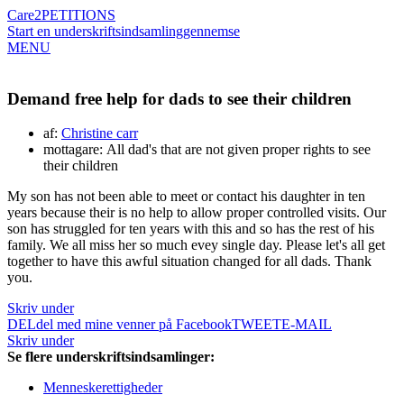
Care2
PETITIONS
Start en underskriftsindsamling
gennemse
MENU
Demand free help for dads to see their children
af:
Christine carr
mottagare: All dad's that are not given proper rights to see
their children
My son has not been able to meet or contact his daughter in ten
years because their is no help to allow proper controlled visits. Our
son has struggled for ten years with this and so has the rest of his
family. We all miss her so much evey single day. Please let's all get
together to have this awful situation changed for all dads. Thank
you.
Skriv under
DEL
del med mine venner på Facebook
TWEET
E-MAIL
Skriv under
Se flere underskriftsindsamlinger:
Menneskerettigheder