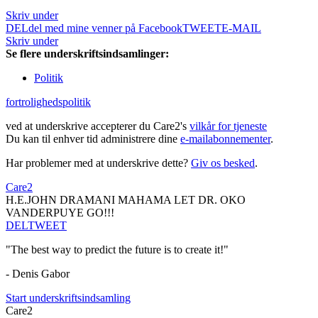
Skriv under
DEL
del med mine venner på Facebook
TWEET
E-MAIL
Skriv under
Se flere underskriftsindsamlinger:
Politik
fortrolighedspolitik
ved at underskrive accepterer du Care2's
vilkår for tjeneste
Du kan til enhver tid administrere dine
e-mailabonnementer
.
Har problemer med at underskrive dette?
Giv os besked
.
Care2
H.E.JOHN DRAMANI MAHAMA LET DR. OKO
VANDERPUYE GO!!!
DEL
TWEET
"The best way to predict the future is to create it!"
- Denis Gabor
Start underskriftsindsamling
Care2