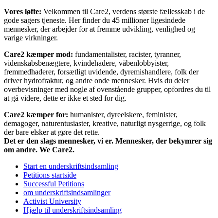
Vores løfte:
Velkommen til Care2, verdens største fællesskab i de
gode sagers tjeneste. Her finder du 45 millioner ligesindede
mennesker, der arbejder for at fremme udvikling, venlighed og
varige virkninger.
Care2 kæmper mod:
fundamentalister, racister, tyranner,
videnskabsbenægtere, kvindehadere, våbenlobbyister,
fremmedhaderer, forsætligt uvidende, dyremishandlere, folk der
driver hydrofraktur, og andre onde mennesker. Hvis du deler
overbevisninger med nogle af ovenstående grupper, opfordres du til
at gå videre, dette er ikke et sted for dig.
Care2 kæmper for:
humanister, dyreelskere, feminister,
demagoger, naturentusiaster, kreative, naturligt nysgerrige, og folk
der bare elsker at gøre det rette.
Det er den slags mennesker, vi er. Mennesker, der bekymrer sig
om andre. We Care2.
Start en underskriftsindsamling
Petitions startside
Successful Petitions
om underskriftsindsamlinger
Activist University
Hjælp til underskriftsindsamling