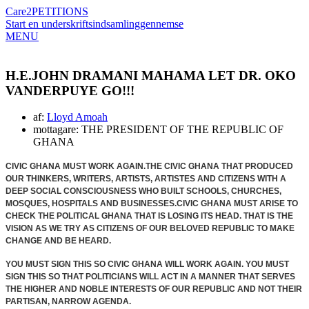
Care2
PETITIONS
Start en underskriftsindsamling
gennemse
MENU
H.E.JOHN DRAMANI MAHAMA LET DR. OKO
VANDERPUYE GO!!!
af:
Lloyd Amoah
mottagare: THE PRESIDENT OF THE REPUBLIC OF
GHANA
CIVIC GHANA MUST WORK AGAIN.THE CIVIC GHANA THAT PRODUCED
OUR THINKERS, WRITERS, ARTISTS, ARTISTES AND CITIZENS WITH A
DEEP
SOCIAL CONSCIOUSNESS WHO BUILT SCHOOLS, CHURCHES,
MOSQUES, HOSPITALS AND BUSINESSES.CIVIC GHANA MUST ARISE TO
CHECK THE POLITICAL GHANA THAT IS LOSING ITS HEAD. THAT IS THE
VISION AS WE TRY AS CITIZENS OF OUR BELOVED REPUBLIC TO MAKE
CHANGE AND BE HEARD.
YOU MUST SIGN THIS SO CIVIC GHANA WILL WORK AGAIN. YOU MUST
SIGN THIS SO THAT POLITICIANS WILL ACT IN A MANNER THAT SERVES
THE HIGHER AND NOBLE INTERESTS OF OUR REPUBLIC AND NOT THEIR
PARTISAN, NARROW AGENDA.