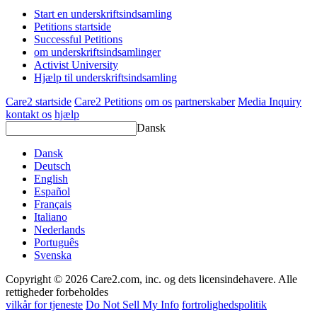
Start en underskriftsindsamling
Petitions startside
Successful Petitions
om underskriftsindsamlinger
Activist University
Hjælp til underskriftsindsamling
Care2 startside
Care2 Petitions
om os
partnerskaber
Media Inquiry
kontakt os
hjælp
Dansk
Dansk
Deutsch
English
Español
Français
Italiano
Nederlands
Português
Svenska
Copyright © 2026 Care2.com, inc. og dets licensindehavere. Alle
rettigheder forbeholdes
vilkår for tjeneste
Do Not Sell My Info
fortrolighedspolitik