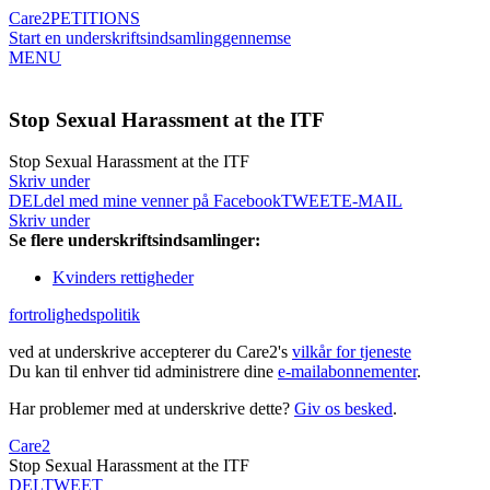
Care2
PETITIONS
Start en underskriftsindsamling
gennemse
MENU
Stop Sexual Harassment at the ITF
Stop Sexual Harassment at the ITF
Skriv under
DEL
del med mine venner på Facebook
TWEET
E-MAIL
Skriv under
Se flere underskriftsindsamlinger:
Kvinders rettigheder
fortrolighedspolitik
ved at underskrive accepterer du Care2's
vilkår for tjeneste
Du kan til enhver tid administrere dine
e-mailabonnementer
.
Har problemer med at underskrive dette?
Giv os besked
.
Care2
Stop Sexual Harassment at the ITF
DEL
TWEET