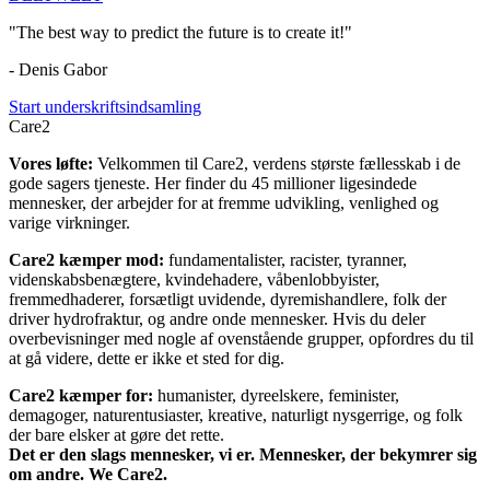
"The best way to predict the future is to create it!"
- Denis Gabor
Start underskriftsindsamling
Care2
Vores løfte:
Velkommen til Care2, verdens største fællesskab i de
gode sagers tjeneste. Her finder du 45 millioner ligesindede
mennesker, der arbejder for at fremme udvikling, venlighed og
varige virkninger.
Care2 kæmper mod:
fundamentalister, racister, tyranner,
videnskabsbenægtere, kvindehadere, våbenlobbyister,
fremmedhaderer, forsætligt uvidende, dyremishandlere, folk der
driver hydrofraktur, og andre onde mennesker. Hvis du deler
overbevisninger med nogle af ovenstående grupper, opfordres du til
at gå videre, dette er ikke et sted for dig.
Care2 kæmper for:
humanister, dyreelskere, feminister,
demagoger, naturentusiaster, kreative, naturligt nysgerrige, og folk
der bare elsker at gøre det rette.
Det er den slags mennesker, vi er. Mennesker, der bekymrer sig
om andre. We Care2.