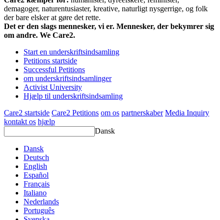
demagoger, naturentusiaster, kreative, naturligt nysgerrige, og folk
der bare elsker at gøre det rette.
Det er den slags mennesker, vi er. Mennesker, der bekymrer sig
om andre. We Care2.
Start en underskriftsindsamling
Petitions startside
Successful Petitions
om underskriftsindsamlinger
Activist University
Hjælp til underskriftsindsamling
Care2 startside
Care2 Petitions
om os
partnerskaber
Media Inquiry
kontakt os
hjælp
Dansk
Dansk
Deutsch
English
Español
Français
Italiano
Nederlands
Português
Svenska