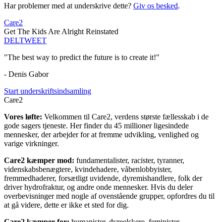
Har problemer med at underskrive dette?
Giv os besked
.
Care2
Get The Kids Are Alright Reinstated
DEL
TWEET
"The best way to predict the future is to create it!"
- Denis Gabor
Start underskriftsindsamling
Care2
Vores løfte:
Velkommen til Care2, verdens største fællesskab i de
gode sagers tjeneste. Her finder du 45 millioner ligesindede
mennesker, der arbejder for at fremme udvikling, venlighed og
varige virkninger.
Care2 kæmper mod:
fundamentalister, racister, tyranner,
videnskabsbenægtere, kvindehadere, våbenlobbyister,
fremmedhaderer, forsætligt uvidende, dyremishandlere, folk der
driver hydrofraktur, og andre onde mennesker. Hvis du deler
overbevisninger med nogle af ovenstående grupper, opfordres du til
at gå videre, dette er ikke et sted for dig.
Care2 kæmper for:
humanister, dyreelskere, feminister,