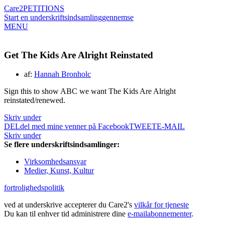
Care2
PETITIONS
Start en underskriftsindsamling
gennemse
MENU
Get The Kids Are Alright Reinstated
af:
Hannah Bronholc
Sign this to show ABC we want The Kids Are Alright
reinstated/renewed.
Skriv under
DEL
del med mine venner på Facebook
TWEET
E-MAIL
Skriv under
Se flere underskriftsindsamlinger:
Virksomhedsansvar
Medier, Kunst, Kultur
fortrolighedspolitik
ved at underskrive accepterer du Care2's
vilkår for tjeneste
Du kan til enhver tid administrere dine
e-mailabonnementer
.