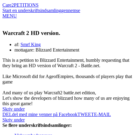
Care2
PETITIONS
Start en underskriftsindsamling
gennemse
MENU
Warcraft 2 HD version.
af:
Smrf King
mottagare: Blizzard Entertainment
This is a petition to Blizzard Entertainment, humbly requesting that
they bring an HD version of Warcraft 2 - Battle.net.
Like Microsoft did for AgeofEmpires, thousands of players play that
game
And many of us play Warcraft2 battle.net edition,
Let's show the developers of blizzard how many of us are enjoying
this great game!
Skriv under
DEL
del med mine venner på Facebook
TWEET
E-MAIL
Skriv under
Se flere underskriftsindsamlinger: