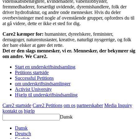
videnskabsbenægtere, kvindehadere, våbenlobbyister,
fremmedhaderer, forsætligt uvidende, dyremishandlere, folk der
driver hydrofraktur, og andre onde mennesker. Hvis du deler
overbevisninger med nogle af ovenstående grupper, opfordres du til
at gå videre, dette er ikke et sted for dig.
Care2 kæmper for:
humanister, dyreelskere, feminister,
demagoger, naturentusiaster, kreative, naturligt nysgerrige, og folk
der bare elsker at gøre det rette.
Det er den slags mennesker, vi er. Mennesker, der bekymrer sig
om andre. We Care2.
Start en underskriftsindsamling
Petitions startside
Successful Petitions
om underskriftsindsamlinger
Activist University
Hjælp til underskriftsindsamling
Care2 startside
Care2 Petitions
om os
partnerskaber
Media Inquiry
kontakt os
hjælp
Dansk
Dansk
Deutsch