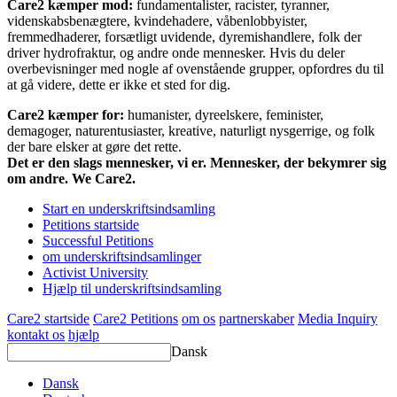
Care2 kæmper mod:
fundamentalister, racister, tyranner,
videnskabsbenægtere, kvindehadere, våbenlobbyister,
fremmedhaderer, forsætligt uvidende, dyremishandlere, folk der
driver hydrofraktur, og andre onde mennesker. Hvis du deler
overbevisninger med nogle af ovenstående grupper, opfordres du til
at gå videre, dette er ikke et sted for dig.
Care2 kæmper for:
humanister, dyreelskere, feminister,
demagoger, naturentusiaster, kreative, naturligt nysgerrige, og folk
der bare elsker at gøre det rette.
Det er den slags mennesker, vi er. Mennesker, der bekymrer sig
om andre. We Care2.
Start en underskriftsindsamling
Petitions startside
Successful Petitions
om underskriftsindsamlinger
Activist University
Hjælp til underskriftsindsamling
Care2 startside
Care2 Petitions
om os
partnerskaber
Media Inquiry
kontakt os
hjælp
Dansk
Dansk