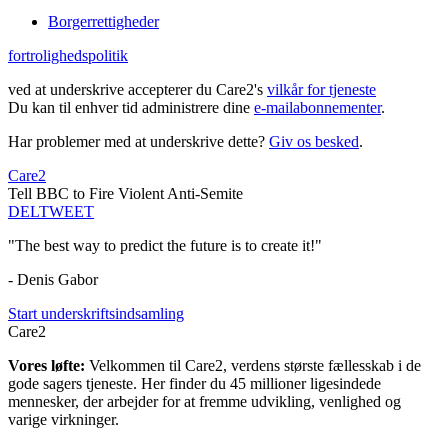
Borgerrettigheder
fortrolighedspolitik
ved at underskrive accepterer du Care2's
vilkår for tjeneste
Du kan til enhver tid administrere dine
e-mailabonnementer
.
Har problemer med at underskrive dette?
Giv os besked
.
Care2
Tell BBC to Fire Violent Anti-Semite
DEL
TWEET
"The best way to predict the future is to create it!"
- Denis Gabor
Start underskriftsindsamling
Care2
Vores løfte:
Velkommen til Care2, verdens største fællesskab i de
gode sagers tjeneste. Her finder du 45 millioner ligesindede
mennesker, der arbejder for at fremme udvikling, venlighed og
varige virkninger.