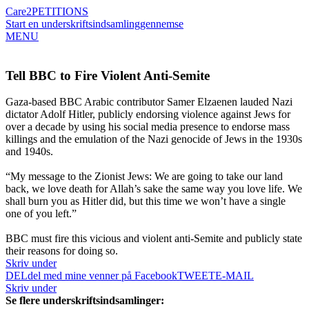
Care2
PETITIONS
Start en underskriftsindsamling
gennemse
MENU
Tell BBC to Fire Violent Anti-Semite
Gaza-based BBC Arabic contributor Samer Elzaenen lauded Nazi
dictator Adolf Hitler, publicly endorsing violence against Jews for
over a decade by using his social media presence to endorse mass
killings and the emulation of the Nazi genocide of Jews in the 1930s
and 1940s.
“My message to the Zionist Jews: We are going to take our land
back, we love death for Allah’s sake the same way you love life. We
shall burn you as Hitler did, but this time we won’t have a single
one of you left.”
BBC must fire this vicious and violent anti-Semite and publicly state
their reasons for doing so.
Skriv under
DEL
del med mine venner på Facebook
TWEET
E-MAIL
Skriv under
Se flere underskriftsindsamlinger: