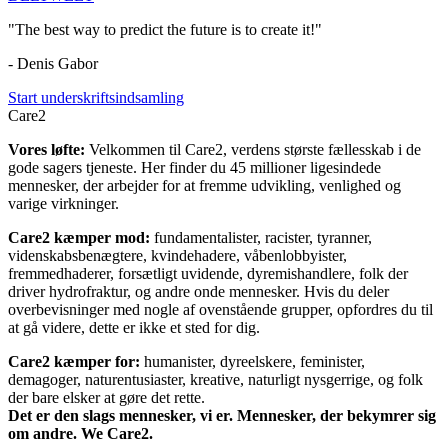
"The best way to predict the future is to create it!"
- Denis Gabor
Start underskriftsindsamling
Care2
Vores løfte:
Velkommen til Care2, verdens største fællesskab i de
gode sagers tjeneste. Her finder du 45 millioner ligesindede
mennesker, der arbejder for at fremme udvikling, venlighed og
varige virkninger.
Care2 kæmper mod:
fundamentalister, racister, tyranner,
videnskabsbenægtere, kvindehadere, våbenlobbyister,
fremmedhaderer, forsætligt uvidende, dyremishandlere, folk der
driver hydrofraktur, og andre onde mennesker. Hvis du deler
overbevisninger med nogle af ovenstående grupper, opfordres du til
at gå videre, dette er ikke et sted for dig.
Care2 kæmper for:
humanister, dyreelskere, feminister,
demagoger, naturentusiaster, kreative, naturligt nysgerrige, og folk
der bare elsker at gøre det rette.
Det er den slags mennesker, vi er. Mennesker, der bekymrer sig
om andre. We Care2.