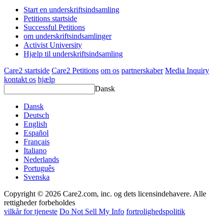
Start en underskriftsindsamling
Petitions startside
Successful Petitions
om underskriftsindsamlinger
Activist University
Hjælp til underskriftsindsamling
Care2 startside
Care2 Petitions
om os
partnerskaber
Media Inquiry
kontakt os
hjælp
Dansk
Dansk
Deutsch
English
Español
Français
Italiano
Nederlands
Português
Svenska
Copyright © 2026 Care2.com, inc. og dets licensindehavere. Alle
rettigheder forbeholdes
vilkår for tjeneste
Do Not Sell My Info
fortrolighedspolitik