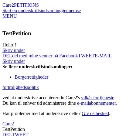
Care2
PETITIONS
Start en underskriftsindsamling
gennemse
MENU
TestPetition
Hello!!
Skriv under
DEL
del med mine venner på Facebook
TWEET
E-MAIL
Skriv under
Se flere underskriftsindsamlinger:
Borgerrettigheder
fortrolighedspolitik
ved at underskrive accepterer du Care2's
vilkår for tjeneste
Du kan til enhver tid administrere dine
e-mailabonnementer
.
Har problemer med at underskrive dette?
Giv os besked
.
Care2
TestPetition
DEL
TWEET