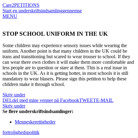
Care2
PETITIONS
Start en underskriftsindsamling
gennemse
MENU
STOP SCHOOL UNIFORM IN THE UK
Some children may experience sensory issues while wearing the
uniform. Another point is that many children in the UK could be
trans and transitioning but scared to wear trouser to school. If they
can wear there own clothes it will make them more comfortable and
less people are to question or stare at them. This is a real issue in
schools in the UK. As it is getting hotter, in most schools it is still
mandatory to wear blasers. Please sign this petition to help these
children make it through school.
Skriv under
DEL
del med mine venner på Facebook
TWEET
E-MAIL
Skriv under
Se flere underskriftsindsamlinger:
Menneskerettigheder
fortrolighedspolitik