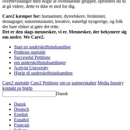
overbevisninger med nogle af ovenstående grupper, opfordres du til
at gå videre, dette er ikke et sted for dig.
Care2 kæmper for:
humanister, dyreelskere, feminister,
demagoger, naturentusiaster, kreative, naturligt nysgerrige, og folk
der bare elsker at gøre det rette.
Det er den slags mennesker, vi er. Mennesker, der bekymrer sig
om andre. We Care2.
Start en underskriftsindsamling
Petitions startside
Successful Petitions
om underskriftsindsamlinger
Activist University
Hjælp til underskriftsindsamling
Care2 startside
Care2 Petitions
om os
partnerskaber
Media Inquiry
kontakt os
hjælp
Dansk
Dansk
Deutsch
English
Español
Français