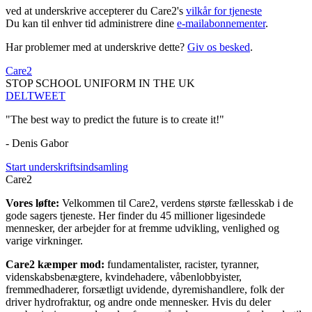
ved at underskrive accepterer du Care2's
vilkår for tjeneste
Du kan til enhver tid administrere dine
e-mailabonnementer
.
Har problemer med at underskrive dette?
Giv os besked
.
Care2
STOP SCHOOL UNIFORM IN THE UK
DEL
TWEET
"The best way to predict the future is to create it!"
- Denis Gabor
Start underskriftsindsamling
Care2
Vores løfte:
Velkommen til Care2, verdens største fællesskab i de
gode sagers tjeneste. Her finder du 45 millioner ligesindede
mennesker, der arbejder for at fremme udvikling, venlighed og
varige virkninger.
Care2 kæmper mod:
fundamentalister, racister, tyranner,
videnskabsbenægtere, kvindehadere, våbenlobbyister,
fremmedhaderer, forsætligt uvidende, dyremishandlere, folk der
driver hydrofraktur, og andre onde mennesker. Hvis du deler