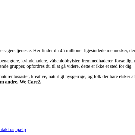
 sagers tjeneste. Her finder du 45 millioner ligesindede mennesker, der
bsbenægtere, kvindehadere, våbenlobbyister, fremmedhaderer, forsætligt 
 grupper, opfordres du til at gå videre, dette er ikke et sted for dig.
turentusiaster, kreative, naturligt nysgerrige, og folk der bare elsker at 
 om andre. We Care2.
ntakt os
hjælp