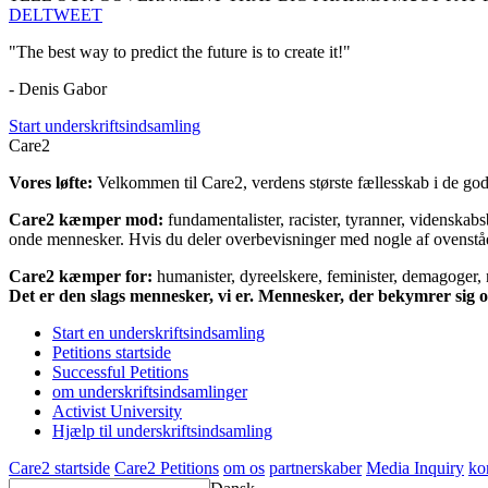
DEL
TWEET
"The best way to predict the future is to create it!"
- Denis Gabor
Start underskriftsindsamling
Care2
Vores løfte:
Velkommen til Care2, verdens største fællesskab i de gode
Care2 kæmper mod:
fundamentalister, racister, tyranner, videnska
onde mennesker. Hvis du deler overbevisninger med nogle af ovenstående
Care2 kæmper for:
humanister, dyreelskere, feminister, demagoger, na
Det er den slags mennesker, vi er. Mennesker, der bekymrer sig
Start en underskriftsindsamling
Petitions startside
Successful Petitions
om underskriftsindsamlinger
Activist University
Hjælp til underskriftsindsamling
Care2 startside
Care2 Petitions
om os
partnerskaber
Media Inquiry
ko