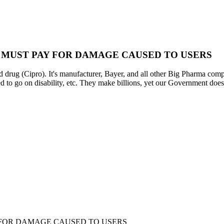
MUST PAY FOR DAMAGE CAUSED TO USERS
roved drug (Cipro). It's manufacturer, Bayer, and all other Big P
ed to go on disability, etc. They make billions, yet our Government doe
FOR DAMAGE CAUSED TO USERS