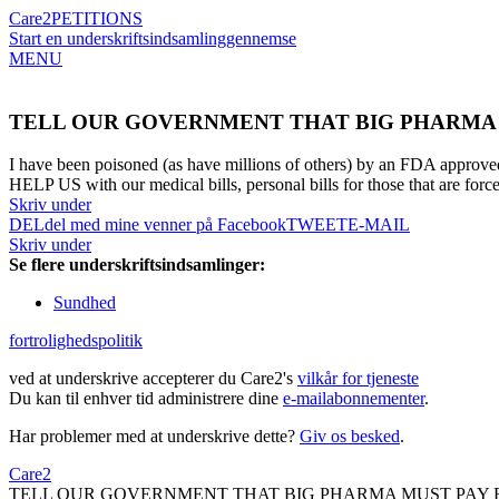
Care2
PETITIONS
Start en underskriftsindsamling
gennemse
MENU
TELL OUR GOVERNMENT THAT BIG PHARMA 
I have been poisoned (as have millions of others) by an FDA app
HELP US with our medical bills, personal bills for those that are forc
Skriv under
DEL
del med mine venner på Facebook
TWEET
E-MAIL
Skriv under
Se flere underskriftsindsamlinger:
Sundhed
fortrolighedspolitik
ved at underskrive accepterer du Care2's
vilkår for tjeneste
Du kan til enhver tid administrere dine
e-mailabonnementer
.
Har problemer med at underskrive dette?
Giv os besked
.
Care2
TELL OUR GOVERNMENT THAT BIG PHARMA MUST PAY 