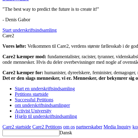
"The best way to predict the future is to create it!"
- Denis Gabor
Start underskriftsindsamling
Care2
Vores løfte:
Velkommen til Care2, verdens største fællesskab i de gode
Care2 kæmper mod:
fundamentalister, racister, tyranner, videnska
onde mennesker. Hvis du deler overbevisninger med nogle af ovenstående
Care2 kæmper for:
humanister, dyreelskere, feminister, demagoger, na
Det er den slags mennesker, vi er. Mennesker, der bekymrer sig
Start en underskriftsindsamling
Petitions startside
Successful Petitions
om underskriftsindsamlinger
Activist University
Hjælp til underskriftsindsamling
Care2 startside
Care2 Petitions
om os
partnerskaber
Media Inquiry
ko
Dansk