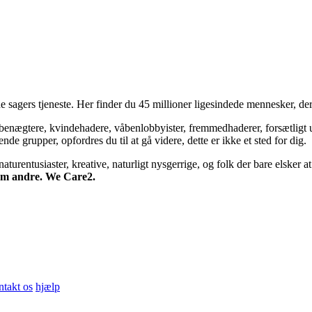
 sagers tjeneste. Her finder du 45 millioner ligesindede mennesker, der
bsbenægtere, kvindehadere, våbenlobbyister, fremmedhaderer, forsætligt 
 grupper, opfordres du til at gå videre, dette er ikke et sted for dig.
turentusiaster, kreative, naturligt nysgerrige, og folk der bare elsker at 
 om andre. We Care2.
ntakt os
hjælp