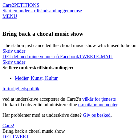
Care2
PETITIONS
Start en underskriftsindsamling
gennemse
MENU
Bring back a choral music show
The station just cancelled the choral music show which used to be on
Skriv under
DEL
del med mine venner på Facebook
TWEET
E-MAIL
Skriv under
Se flere underskriftsindsamlinger:
Medier, Kunst, Kultur
fortrolighedspolitik
ved at underskrive accepterer du Care2's
vilkår for tjeneste
Du kan til enhver tid administrere dine
e-mailabonnementer
.
Har problemer med at underskrive dette?
Giv os besked
.
Care2
Bring back a choral music show
DEL
TWEET