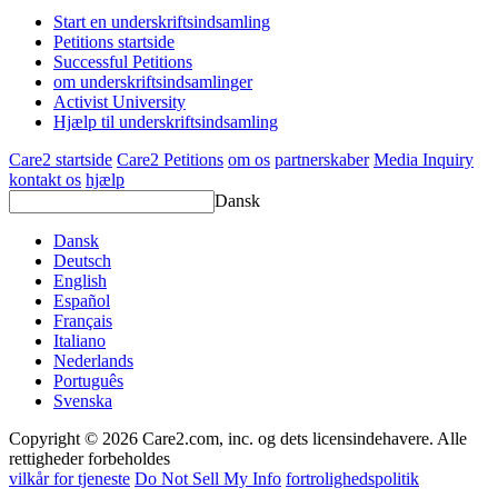
Start en underskriftsindsamling
Petitions startside
Successful Petitions
om underskriftsindsamlinger
Activist University
Hjælp til underskriftsindsamling
Care2 startside
Care2 Petitions
om os
partnerskaber
Media Inquiry
kontakt os
hjælp
Dansk
Dansk
Deutsch
English
Español
Français
Italiano
Nederlands
Português
Svenska
Copyright © 2026 Care2.com, inc. og dets licensindehavere. Alle
rettigheder forbeholdes
vilkår for tjeneste
Do Not Sell My Info
fortrolighedspolitik