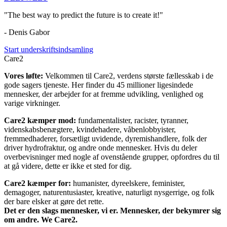
"The best way to predict the future is to create it!"
- Denis Gabor
Start underskriftsindsamling
Care2
Vores løfte:
Velkommen til Care2, verdens største fællesskab i de
gode sagers tjeneste. Her finder du 45 millioner ligesindede
mennesker, der arbejder for at fremme udvikling, venlighed og
varige virkninger.
Care2 kæmper mod:
fundamentalister, racister, tyranner,
videnskabsbenægtere, kvindehadere, våbenlobbyister,
fremmedhaderer, forsætligt uvidende, dyremishandlere, folk der
driver hydrofraktur, og andre onde mennesker. Hvis du deler
overbevisninger med nogle af ovenstående grupper, opfordres du til
at gå videre, dette er ikke et sted for dig.
Care2 kæmper for:
humanister, dyreelskere, feminister,
demagoger, naturentusiaster, kreative, naturligt nysgerrige, og folk
der bare elsker at gøre det rette.
Det er den slags mennesker, vi er. Mennesker, der bekymrer sig
om andre. We Care2.