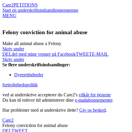
Care2
PETITIONS
Start en underskriftsindsamling
gennemse
MENU
Felony conviction for animal abuse
Make all animal abuse a Felony
Skriv under
DEL
del med mine venner på Facebook
TWEET
E-MAIL
Skriv under
Se flere underskriftsindsamlinger:
Dyrerettigheder
fortrolighedspolitik
ved at underskrive accepterer du Care2's
vilkår for tjeneste
Du kan til enhver tid administrere dine
e-mailabonnementer
.
Har problemer med at underskrive dette?
Giv os besked
.
Care2
Felony conviction for animal abuse
DEL
TWEET