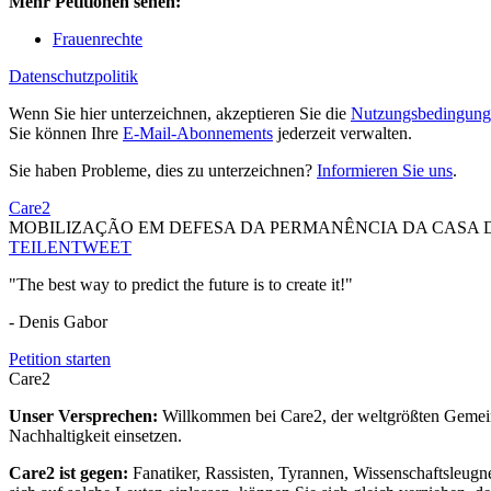
Mehr Petitionen sehen:
Frauenrechte
Datenschutzpolitik
Wenn Sie hier unterzeichnen, akzeptieren Sie die
Nutzungsbedingung
Sie können Ihre
E-Mail-Abonnements
jederzeit verwalten.
Sie haben Probleme, dies zu unterzeichnen?
Informieren Sie uns
.
Care2
MOBILIZAÇÃO EM DEFESA DA PERMANÊNCIA DA CASA D
TEILEN
TWEET
"The best way to predict the future is to create it!"
- Denis Gabor
Petition starten
Care2
Unser Versprechen:
Willkommen bei Care2, der weltgrößten Gemeins
Nachhaltigkeit einsetzen.
Care2 ist gegen:
Fanatiker, Rassisten, Tyrannen, Wissenschaftsleugn