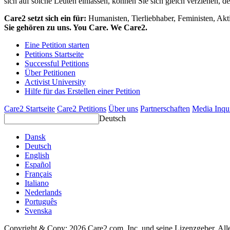
sich auf solche Leuten einlassen, können Sie sich gleich verziehen, d
Care2 setzt sich ein für:
Humanisten, Tierliebhaber, Feministen, Akti
Sie gehören zu uns. You Care. We Care2.
Eine Petition starten
Petitions Startseite
Successful Petitions
Über Petitionen
Activist University
Hilfe für das Erstellen einer Petition
Care2 Startseite
Care2 Petitions
Über uns
Partnerschaften
Media Inqu
Deutsch
Dansk
Deutsch
English
Español
Français
Italiano
Nederlands
Português
Svenska
Copyright & Copy; 2026 Care2.com, Inc. und seine Lizenzgeber. All