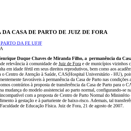
DA CASA DE PARTO DE JUIZ DE FORA
PARTO DA FE UFJF
RA
r Henrique Duque Chaves de Miranda Filho, a permanência da Ca
ande relevância à comunidade de
Juiz de Fora
e de municípios vizinhos co
dulta em idade fértil em seus direitos reprodutivos, bem como aos acad
 o Centro de Atenção à Saúde, CAS(Hospital Universitário - HU), pois
mentemente favoráveis à permanência da Casa de Parto nas condições a
 Somos contrários à proposta de transferência da Casa de Parto para o C
a mudança do modelo assistencial ao parto normal, configurando-se na 
 incompatível com a proposta de Centro de Parto Normal do Ministério da
mento à gestação e à parturiente de baixo-risco. Ademais, tal transfe
Faculdade de Educação Física. Juiz de Fora, 21 de agosto de 2007.