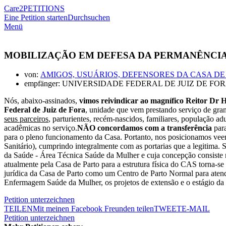
Care2
PETITIONS
Eine Petition starten
Durchsuchen
Menü
MOBILIZAÇÃO EM DEFESA DA PERMANÊNCIA 
von:
AMIGOS, USUÁRIOS, DEFENSORES DA CASA DE 
empfänger: UNIVERSIDADE FEDERAL DE JUIZ DE FO
Nós, abaixo-assinados,
vimos reivindicar ao magnífico Reitor D
Federal de Juiz de Fora
, unidade que vem prestando serviço de gr
seus parceiros
, parturientes, recém-nascidos, familiares, população a
acadêmicas no serviço.
NÃO concordamos com a transferência
para
para o pleno funcionamento da Casa. Portanto, nos posicionamos vee
Sanitário), cumprindo integralmente com as portarias que a legitima.
da Saúde - Área Técnica Saúde da Mulher e cuja concepção consiste n
atualmente pela Casa de Parto para a estrutura física do CAS torna-se
jurídica da Casa de Parto como um Centro de Parto Normal para atendi
Enfermagem Saúde da Mulher, os projetos de extensão e o estágio da 
Petition unterzeichnen
TEILEN
Mit meinen Facebook Freunden teilen
TWEET
E-MAIL
Petition unterzeichnen