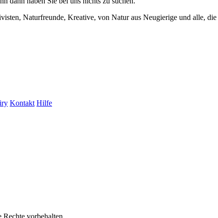
enn dann haben Sie bei uns nichts zu suchen.
visten, Naturfreunde, Kreative, von Natur aus Neugierige und alle, die 
iry
Kontakt
Hilfe
e Rechte vorbehalten