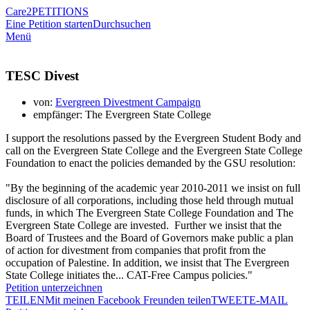
Care2
PETITIONS
Eine Petition starten
Durchsuchen
Menü
TESC Divest
von:
Evergreen Divestment Campaign
empfänger: The Evergreen State College
I support the resolutions passed by the Evergreen Student Body and
call on the Evergreen State College and the Evergreen State College
Foundation to enact the policies demanded by the GSU resolution:
"By the beginning of the academic year 2010-2011 we insist on full
disclosure of all corporations, including those held through mutual
funds, in which The Evergreen State College Foundation and The
Evergreen State College are invested. Further we insist that the
Board of Trustees and the Board of Governors make public a plan
of action for divestment from companies that profit from the
occupation of Palestine. In addition, we insist that The Evergreen
State College initiates the... CAT-Free Campus policies."
Petition unterzeichnen
TEILEN
Mit meinen Facebook Freunden teilen
TWEET
E-MAIL