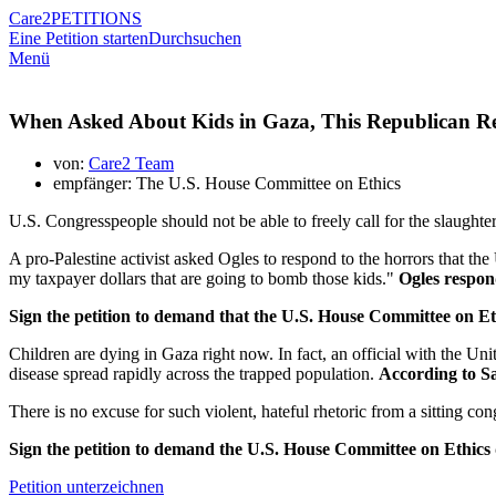
Care2
PETITIONS
Eine Petition starten
Durchsuchen
Menü
When Asked About Kids in Gaza, This Republican Rep
von:
Care2 Team
empfänger: The U.S. House Committee on Ethics
U.S. Congresspeople should not be able to freely call for the slaught
A pro-Palestine activist asked Ogles to respond to the horrors that the
my taxpayer dollars that are going to bomb those kids."
Ogles respon
Sign the petition to demand that the U.S. House Committee on Et
Children are dying in Gaza right now. In fact, an official with the 
disease spread rapidly across the trapped population.
According to Sa
There is no excuse for such violent, hateful rhetoric from a sitting co
Sign the petition to demand the U.S. House Committee on Ethics d
Petition unterzeichnen