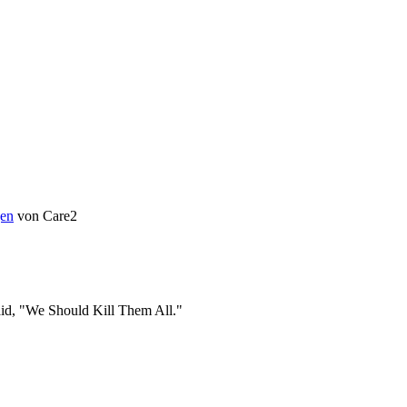
en
von Care2
id, "We Should Kill Them All."