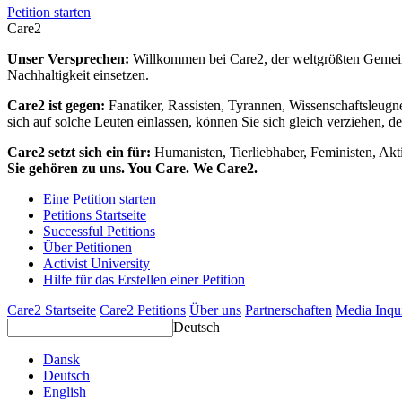
Petition starten
Care2
Unser Versprechen:
Willkommen bei Care2, der weltgrößten Gemeins
Nachhaltigkeit einsetzen.
Care2 ist gegen:
Fanatiker, Rassisten, Tyrannen, Wissenschaftsleugn
sich auf solche Leuten einlassen, können Sie sich gleich verziehen, d
Care2 setzt sich ein für:
Humanisten, Tierliebhaber, Feministen, Akti
Sie gehören zu uns. You Care. We Care2.
Eine Petition starten
Petitions Startseite
Successful Petitions
Über Petitionen
Activist University
Hilfe für das Erstellen einer Petition
Care2 Startseite
Care2 Petitions
Über uns
Partnerschaften
Media Inqu
Deutsch
Dansk
Deutsch
English