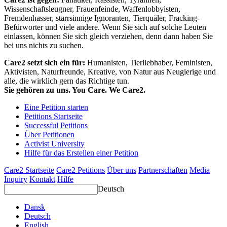
Wissenschaftsleugner, Frauenfeinde, Waffenlobbyisten,
Fremdenhasser, starrsinnige Ignoranten, Tierquäler, Fracking-
Befürworter und viele andere. Wenn Sie sich auf solche Leuten
einlassen, können Sie sich gleich verziehen, denn dann haben Sie
bei uns nichts zu suchen.
Care2 setzt sich ein für:
Humanisten, Tierliebhaber, Feministen,
Aktivisten, Naturfreunde, Kreative, von Natur aus Neugierige und
alle, die wirklich gern das Richtige tun.
Sie gehören zu uns. You Care. We Care2.
Eine Petition starten
Petitions Startseite
Successful Petitions
Über Petitionen
Activist University
Hilfe für das Erstellen einer Petition
Care2 Startseite
Care2 Petitions
Über uns
Partnerschaften
Media
Inquiry
Kontakt
Hilfe
Deutsch
Dansk
Deutsch
English