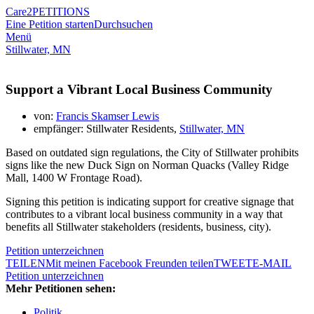
Care2
PETITIONS
Eine Petition starten
Durchsuchen
Menü
Stillwater, MN
Support a Vibrant Local Business Community
von:
Francis Skamser Lewis
empfänger: Stillwater Residents,
Stillwater, MN
Based on outdated sign regulations, the City of Stillwater prohibits
signs like the new Duck Sign on Norman Quacks (Valley Ridge
Mall, 1400 W Frontage Road).
Signing this petition is indicating support for creative signage that
contributes to a vibrant local business community in a way that
benefits all Stillwater stakeholders (residents, business, city).
Petition unterzeichnen
TEILEN
Mit meinen Facebook Freunden teilen
TWEET
E-MAIL
Petition unterzeichnen
Mehr Petitionen sehen:
Politik