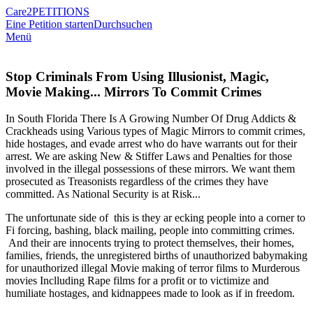
Care2
PETITIONS
Eine Petition starten
Durchsuchen
Menü
Stop Criminals From Using Illusionist, Magic,
Movie Making... Mirrors To Commit Crimes
In South Florida There Is A Growing Number Of Drug Addicts &
Crackheads using Various types of Magic Mirrors to commit crimes,
hide hostages, and evade arrest who do have warrants out for their
arrest. We are asking New & Stiffer Laws and Penalties for those
involved in the illegal possessions of these mirrors. We want them
prosecuted as Treasonists regardless of the crimes they have
committed. As National Security is at Risk...
The unfortunate side of this is they ar ecking people into a corner to
Fi forcing, bashing, black mailing, people into committing crimes.
And their are innocents trying to protect themselves, their homes,
families, friends, the unregistered births of unauthorized babymaking
for unauthorized illegal Movie making of terror films to Murderous
movies Inclluding Rape films for a profit or to victimize and
humiliate hostages, and kidnappees made to look as if in freedom.