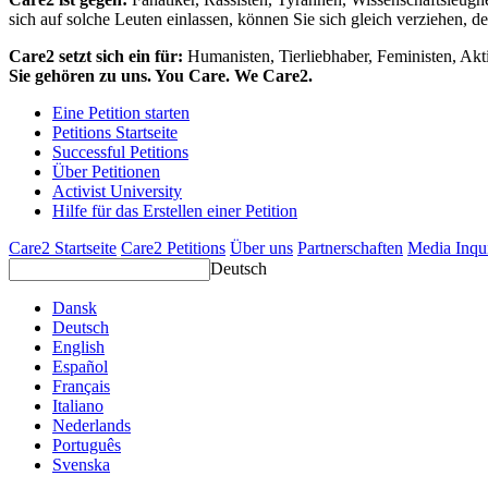
sich auf solche Leuten einlassen, können Sie sich gleich verziehen, d
Care2 setzt sich ein für:
Humanisten, Tierliebhaber, Feministen, Akti
Sie gehören zu uns. You Care. We Care2.
Eine Petition starten
Petitions Startseite
Successful Petitions
Über Petitionen
Activist University
Hilfe für das Erstellen einer Petition
Care2 Startseite
Care2 Petitions
Über uns
Partnerschaften
Media Inqu
Deutsch
Dansk
Deutsch
English
Español
Français
Italiano
Nederlands
Português
Svenska