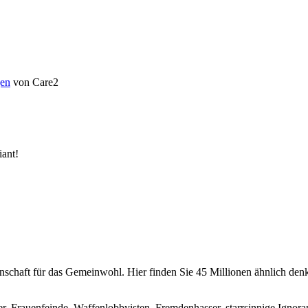
en
von Care2
ant!
chaft für das Gemeinwohl. Hier finden Sie 45 Millionen ähnlich denke
er, Frauenfeinde, Waffenlobbyisten, Fremdenhasser, starrsinnige Ignora