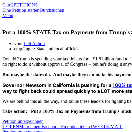
Care2
PETITIONS
Eine Petition starten
Durchsuchen
Menü
Put a 100% STATE Tax on Payments from Trump's Sl
von:
Left Action
empfänger: State and local officials
Donald Trump is spending your tax dollars for a $1.8 billion fund to 
no right to do it without approval of Congress -- but he's doing it an
But maybe the states do. And maybe they can make his payment
Governor Newsom in California is pushing for a
100% ta
way to fight back could spread quickly to a LOT more sta
We are behind this all the way, and salute these leaders for fighting
Take action: "Put a 100% Tax on Payments from Trump's Slus
Petition unterzeichnen
TEILEN
Mit meinen Facebook Freunden teilen
TWEET
E-MAIL
Petition unterzeichnen