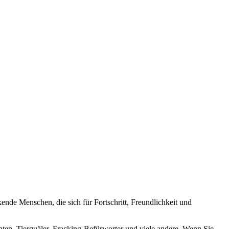
nde Menschen, die sich für Fortschritt, Freundlichkeit und
nten, Tierquäler, Fracking-Befürworter und viele andere. Wenn Sie