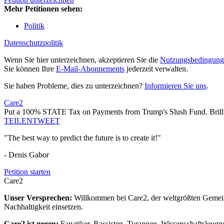
Mehr Petitionen sehen:
Politik
Datenschutzpolitik
Wenn Sie hier unterzeichnen, akzeptieren Sie die
Nutzungsbedingung
Sie können Ihre
E-Mail-Abonnements
jederzeit verwalten.
Sie haben Probleme, dies zu unterzeichnen?
Informieren Sie uns
.
Care2
Put a 100% STATE Tax on Payments from Trump's Slush Fund. Brilli
TEILEN
TWEET
"The best way to predict the future is to create it!"
- Denis Gabor
Petition starten
Care2
Unser Versprechen:
Willkommen bei Care2, der weltgrößten Gemeins
Nachhaltigkeit einsetzen.
Care2 ist gegen:
Fanatiker, Rassisten, Tyrannen, Wissenschaftsleugn