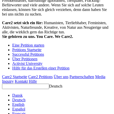
Fremdenhasser, starrsinnige Ignoranten, Tierquäler, Fracking-
Befürworter und viele andere. Wenn Sie sich auf solche Leuten
einlassen, können Sie sich gleich verziehen, denn dann haben Sie
bei uns nichts zu suchen.
Care2 setzt sich ein für:
Humanisten, Tierliebhaber, Feministen,
Aktivisten, Naturfreunde, Kreative, von Natur aus Neugierige und
alle, die wirklich gern das Richtige tun.
Sie gehören zu uns. You Care. We Care2.
Eine Petition starten
Petitions Startseite
Successful Petitions
Über Petitionen
Activist University
Hilfe für das Erstellen einer Petition
Care2 Startseite
Care2 Petitions
Über uns
Partnerschaften
Media
Inquiry
Kontakt
Hilfe
Deutsch
Dansk
Deutsch
English
Español
Français