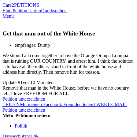
Care2
PETITIONS
Eine Petition starten
Durchsuchen
Menü
Get that man out of the White House
empfänger: Dump
We should all come together to have the Orange Oompa Loompa
that is ruining OUR COUNTRY, and arrest him. I think the solution
is to have all the military stand in front of the white house and
address him directly. Then remove him for treason.
Update #1
vor 10 Monaten
Remove that man in the White House, before we have no country
left. I love FREEDOM FOR ALL
Petition unterzeichnen
TEILEN
Mit meinen Facebook Freunden teilen
TWEET
E-MAIL
Petition unterzeichnen
Mehr Petitionen sehen:
Politik
Datenschutzpolitik