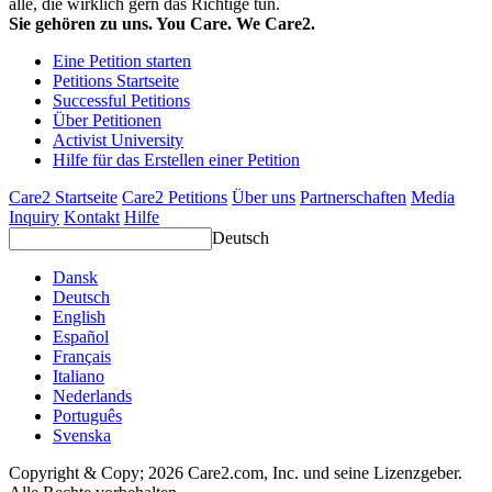
alle, die wirklich gern das Richtige tun.
Sie gehören zu uns. You Care. We Care2.
Eine Petition starten
Petitions Startseite
Successful Petitions
Über Petitionen
Activist University
Hilfe für das Erstellen einer Petition
Care2 Startseite
Care2 Petitions
Über uns
Partnerschaften
Media
Inquiry
Kontakt
Hilfe
Deutsch
Dansk
Deutsch
English
Español
Français
Italiano
Nederlands
Português
Svenska
Copyright & Copy; 2026 Care2.com, Inc. und seine Lizenzgeber.