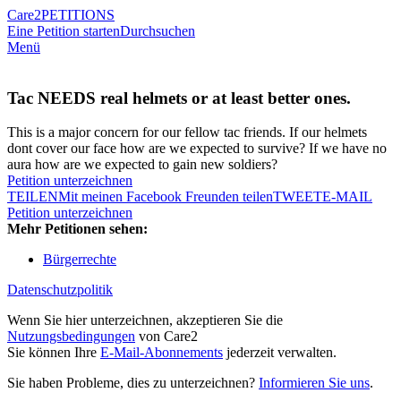
Care2
PETITIONS
Eine Petition starten
Durchsuchen
Menü
Tac NEEDS real helmets or at least better ones.
This is a major concern for our fellow tac friends. If our helmets
dont cover our face how are we expected to survive? If we have no
aura how are we expected to gain new soldiers?
Petition unterzeichnen
TEILEN
Mit meinen Facebook Freunden teilen
TWEET
E-MAIL
Petition unterzeichnen
Mehr Petitionen sehen:
Bürgerrechte
Datenschutzpolitik
Wenn Sie hier unterzeichnen, akzeptieren Sie die
Nutzungsbedingungen
von Care2
Sie können Ihre
E-Mail-Abonnements
jederzeit verwalten.
Sie haben Probleme, dies zu unterzeichnen?
Informieren Sie uns
.