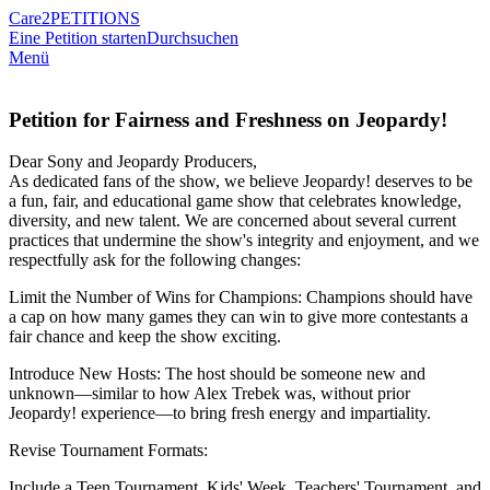
Care2
PETITIONS
Eine Petition starten
Durchsuchen
Menü
Petition for Fairness and Freshness on Jeopardy!
Dear Sony and Jeopardy Producers,
As dedicated fans of the show, we believe Jeopardy! deserves to be
a fun, fair, and educational game show that celebrates knowledge,
diversity, and new talent. We are concerned about several current
practices that undermine the show's integrity and enjoyment, and we
respectfully ask for the following changes:
Limit the Number of Wins for Champions: Champions should have
a cap on how many games they can win to give more contestants a
fair chance and keep the show exciting.
Introduce New Hosts: The host should be someone new and
unknown—similar to how Alex Trebek was, without prior
Jeopardy! experience—to bring fresh energy and impartiality.
Revise Tournament Formats:
Include a Teen Tournament, Kids' Week, Teachers' Tournament, and