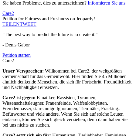
Sie haben Probleme, dies zu unterzeichnen?
Informieren Sie uns
.
Care2
Petition for Fairness and Freshness on Jeopardy!
TEILEN
TWEET
"The best way to predict the future is to create it!"
- Denis Gabor
Petition starten
Care2
Unser Versprechen:
Willkommen bei Care2, der weltgrößten
Gemeinschaft für das Gemeinwohl. Hier finden Sie 45 Millionen
ähnlich denkende Menschen, die sich für Fortschritt, Freundlichkeit
und Nachhaltigkeit einsetzen.
Care2 ist gegen:
Fanatiker, Rassisten, Tyrannen,
Wissenschaftsleugner, Frauenfeinde, Waffenlobbyisten,
Fremdenhasser, starrsinnige Ignoranten, Tierquäler, Fracking-
Befürworter und viele andere. Wenn Sie sich auf solche Leuten
einlassen, können Sie sich gleich verziehen, denn dann haben Sie
bei uns nichts zu suchen.
Care2 setzt sich ein für:
Humanisten, Tierliebhaber, Feministen,