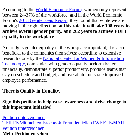
According to the
World Economic Forum,
women only represent
between 24-37% of the workforce, and in the World Economic
Forum's
2018 Gender Gap Report
, they found that while we are
moving in the right direction,
at this rate, it will take 108 years to
achieve overall gender parity, and 202 years to achieve FULL
equality in the workplace
Not only is gender equality in the workplace important, it is also
beneficial to the companies themselves; according to extensive
research done by the
National Center for Women & Information
Technology
, companies with gender equality perform better
financially, demonstrate superior productivity, produce teams that
stay on schedule and budget, and overall demonstrate improved
employee performance.
There is Quality in Equality.
Sign this petition to help raise awareness and drive change in
this important initiative!
Petition unterzeichnen
TEILEN
Mit meinen Facebook Freunden teilen
TWEET
E-MAIL
Petition unterzeichnen
Mehr Petitionen sehen: