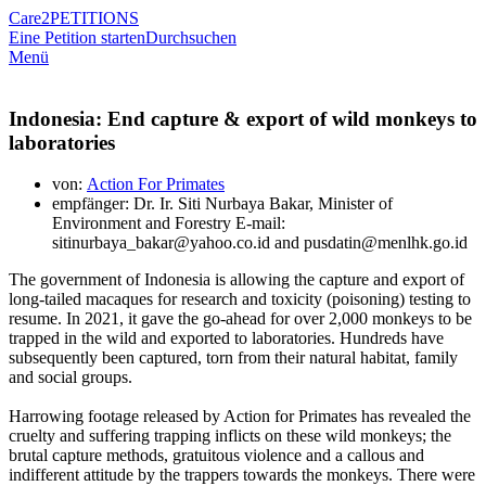
Care2
PETITIONS
Eine Petition starten
Durchsuchen
Menü
Indonesia: End capture & export of wild monkeys to
laboratories
von:
Action For Primates
empfänger: Dr. Ir. Siti Nurbaya Bakar, Minister of
Environment and Forestry E-mail:
sitinurbaya_bakar@yahoo.co.id and pusdatin@menlhk.go.id
The government of Indonesia is allowing the capture and export of
long-tailed macaques for research and toxicity (poisoning) testing to
resume. In 2021, it gave the go-ahead for over 2,000 monkeys to be
trapped in the wild and exported to laboratories. Hundreds have
subsequently been captured, torn from their natural habitat, family
and social groups.
Harrowing footage released by Action for Primates has revealed the
cruelty and suffering trapping inflicts on these wild monkeys; the
brutal capture methods, gratuitous violence and a callous and
indifferent attitude by the trappers towards the monkeys. There were