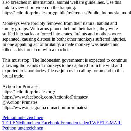
also breaches in international animal welfare guidelines. Use this
link to view short video on the trapping:
https://actionforprimates.org/public/references/Public_Indonesia_mo
Monkeys were forcibly removed from their natural habitat and
family groups. With arms pinned behind their backs, they were
stuffed into sacks or forced into crates. Infants and mothers were
separated, causing distress in both; other monkeys suffered injuries.
In one appalling act of brutality, a male monkey was beaten and
killed -- his throat cut with a machete.
This must stop! The Indonesian government is expected to continue
allowing thousands of monkeys to be captured from the wild and
exported to laboratories. Please join us in calling for an end to this
brutal trade.
Action for Primates
https://actionforprimates.org/
https://www.facebook.com/ActionforPrimates/
@Action4Primates
https://www.instagram.com/actionforprimates/
Petition unterzeichnen
TEILEN
Mit meinen Facebook Freunden teilen
TWEET
E-MAIL
Petition unterzeichnen