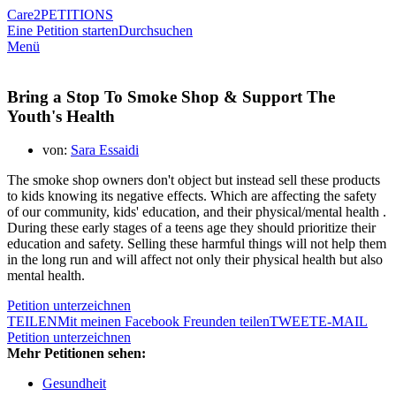
Care2
PETITIONS
Eine Petition starten
Durchsuchen
Menü
Bring a Stop To Smoke Shop & Support The
Youth's Health
von:
Sara Essaidi
The smoke shop owners don't object but instead sell these products
to kids knowing its negative effects. Which are affecting the safety
of our community, kids' education, and their physical/mental health .
During these early stages of a teens age they should prioritize their
education and safety. Selling these harmful things will not help them
in the long run and will affect not only their physical health but also
mental health.
Petition unterzeichnen
TEILEN
Mit meinen Facebook Freunden teilen
TWEET
E-MAIL
Petition unterzeichnen
Mehr Petitionen sehen:
Gesundheit