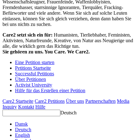
Wissenschaftsleugner, Frauenfeinde, Waffenlobbyisten,
Fremdenhasser, starrsinnige Ignoranten, Tierquäler, Fracking-
Befürworter und viele andere. Wenn Sie sich auf solche Leuten
einlassen, können Sie sich gleich verziehen, denn dann haben Sie
bei uns nichts zu suchen.
Care2 setzt sich ein für:
Humanisten, Tierliebhaber, Feministen,
Aktivisten, Naturfreunde, Kreative, von Natur aus Neugierige und
alle, die wirklich gern das Richtige tun.
Sie gehören zu uns. You Care. We Care2.
Eine Petition starten
Petitions Startseite
Successful Petitions
Über Petitionen
Activist University
Hilfe für das Erstellen einer Petition
Care2 Startseite
Care2 Petitions
Über uns
Partnerschaften
Media
Inquiry
Kontakt
Hilfe
Deutsch
Dansk
Deutsch
English