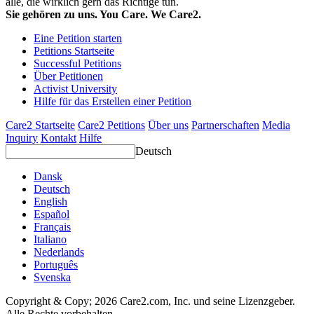
alle, die wirklich gern das Richtige tun.
Sie gehören zu uns. You Care. We Care2.
Eine Petition starten
Petitions Startseite
Successful Petitions
Über Petitionen
Activist University
Hilfe für das Erstellen einer Petition
Care2 Startseite
Care2 Petitions
Über uns
Partnerschaften
Media
Inquiry
Kontakt
Hilfe
Deutsch
Dansk
Deutsch
English
Español
Français
Italiano
Nederlands
Português
Svenska
Copyright & Copy; 2026 Care2.com, Inc. und seine Lizenzgeber.
Alle Rechte vorbehalten