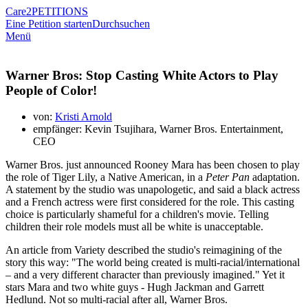
Care2
PETITIONS
Eine Petition starten
Durchsuchen
Menü
Warner Bros: Stop Casting White Actors to Play
People of Color!
von:
Kristi Arnold
empfänger: Kevin Tsujihara, Warner Bros. Entertainment,
CEO
Warner Bros. just announced Rooney Mara has been chosen to play
the role of Tiger Lily, a Native American, in a
Peter Pan
adaptation.
A statement by the studio was unapologetic, and said a black actress
and a French actress were first considered for the role. This casting
choice is particularly shameful for a children's movie. Telling
children their role models must all be white is unacceptable.
An article from Variety described the studio's reimagining of the
story this way: "
The world being created is multi-racial/international
– and a very different character than previously imagined." Yet it
stars Mara and two white guys - Hugh Jackman and
Garrett
Hedlund. Not so multi-racial after all, Warner Bros.