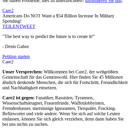
Sie haben Probleme, dies zu unterzeichnen?
Informieren Sie uns
.
Care2
Americans Do NOT Want a $54 Billion Increase In Military
Spending!
TEILEN
TWEET
"The best way to predict the future is to create it!"
- Denis Gabor
Petition starten
Care2
Unser Versprechen:
Willkommen bei Care2, der weltgrößten
Gemeinschaft für das Gemeinwohl. Hier finden Sie 45 Millionen
ähnlich denkende Menschen, die sich für Fortschritt, Freundlichkeit
und Nachhaltigkeit einsetzen.
Care2 ist gegen:
Fanatiker, Rassisten, Tyrannen,
Wissenschaftsleugner, Frauenfeinde, Waffenlobbyisten,
Fremdenhasser, starrsinnige Ignoranten, Tierquäler, Fracking-
Befürworter und viele andere. Wenn Sie sich auf solche Leuten
einlassen, können Sie sich gleich verziehen, denn dann haben Sie
bei uns nichts zu suchen.