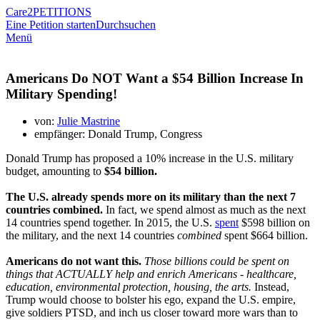
Care2
PETITIONS
Eine Petition starten
Durchsuchen
Menü
Americans Do NOT Want a $54 Billion Increase In
Military Spending!
von:
Julie Mastrine
empfänger: Donald Trump, Congress
Donald Trump has proposed a 10% increase in the U.S. military
budget, amounting to
$54 billion.
The U.S. already spends more on its military than the next 7
countries combined.
In fact, we spend almost as much as the next
14 countries spend together. In 2015, the U.S.
spent
$598 billion on
the military, and the next 14 countries
combined
spent $664 billion.
Americans do not want this.
Those billions could be spent on
things that ACTUALLY help and enrich Americans - healthcare,
education, environmental protection, housing, the arts.
Instead,
Trump would choose to bolster his ego, expand the U.S. empire,
give soldiers PTSD, and inch us closer toward more wars than to