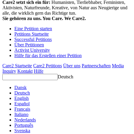
Care2 setzt sich ein für:
Humanisten, Tierliebhaber, Feministen,
Aktivisten, Naturfreunde, Kreative, von Natur aus Neugierige und
alle, die wirklich gern das Richtige tun.
Sie gehören zu uns. You Care. We Care2.
Eine Petition starten
Petitions Startseite
Successful Petitions
Über Petitionen
Activist University
Hilfe für das Erstellen einer Petition
Care2 Startseite
Care2 Petitions
Über uns
Partnerschaften
Media
Inquiry
Kontakt
Hilfe
Deutsch
Dansk
Deutsch
English
Español
Français
Italiano
Nederlands
Português
Svenska