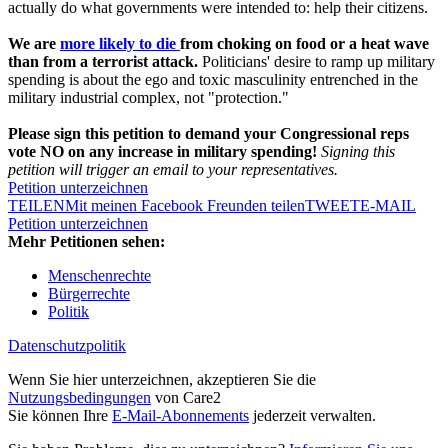
actually do what governments were intended to: help their citizens.
We are
more likely to die
from choking on food or a heat wave
than from a terrorist attack.
Politicians' desire to ramp up military
spending is about the ego and toxic masculinity entrenched in the
military industrial complex, not "protection."
Please sign this petition to demand your Congressional reps
vote NO on any increase in military spending!
Signing this
petition will trigger an email to your representatives.
Petition unterzeichnen
TEILEN
Mit meinen Facebook Freunden teilen
TWEET
E-MAIL
Petition unterzeichnen
Mehr Petitionen sehen:
Menschenrechte
Bürgerrechte
Politik
Datenschutzpolitik
Wenn Sie hier unterzeichnen, akzeptieren Sie die
Nutzungsbedingungen
von Care2
Sie können Ihre
E-Mail-Abonnements
jederzeit verwalten.