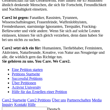
Gemeinschaft für das Gemeinwohl. Hier finden Sie 45 Millionen
ähnlich denkende Menschen, die sich für Fortschritt, Freundlichkeit
und Nachhaltigkeit einsetzen.
Care2 ist gegen:
Fanatiker, Rassisten, Tyrannen,
Wissenschaftsleugner, Frauenfeinde, Waffenlobbyisten,
Fremdenhasser, starrsinnige Ignoranten, Tierquäler, Fracking-
Befürworter und viele andere. Wenn Sie sich auf solche Leuten
einlassen, können Sie sich gleich verziehen, denn dann haben Sie
bei uns nichts zu suchen.
Care2 setzt sich ein für:
Humanisten, Tierliebhaber, Feministen,
Aktivisten, Naturfreunde, Kreative, von Natur aus Neugierige und
alle, die wirklich gern das Richtige tun.
Sie gehören zu uns. You Care. We Care2.
Eine Petition starten
Petitions Startseite
Successful Petitions
Über Petitionen
Activist University
Hilfe für das Erstellen einer Petition
Care2 Startseite
Care2 Petitions
Über uns
Partnerschaften
Media
Inquiry
Kontakt
Hilfe
Deutsch