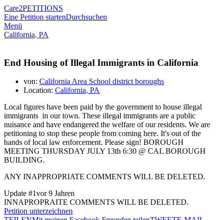
Care2
PETITIONS
Eine Petition starten
Durchsuchen
Menü
California, PA
End Housing of Illegal Immigrants in California
von:
California Area School district boroughs
Location:
California, PA
Local figures have been paid by the government to house illegal
immigrants in our town. These illegal immigrants are a public
nuisance and have endangered the welfare of our residents. We are
petitioning to stop these people from coming here. It's out of the
hands of local law enforcement. Please sign! BOROUGH
MEETING THURSDAY JULY 13th 6:30 @ CAL BOROUGH
BUILDING.
ANY INAPPROPRIATE COMMENTS WILL BE DELETED.
Update #1
vor 9 Jahren
INNAPROPRAITE COMMENTS WILL BE DELETED.
Petition unterzeichnen
TEILEN
Mit meinen Facebook Freunden teilen
TWEET
E-MAIL