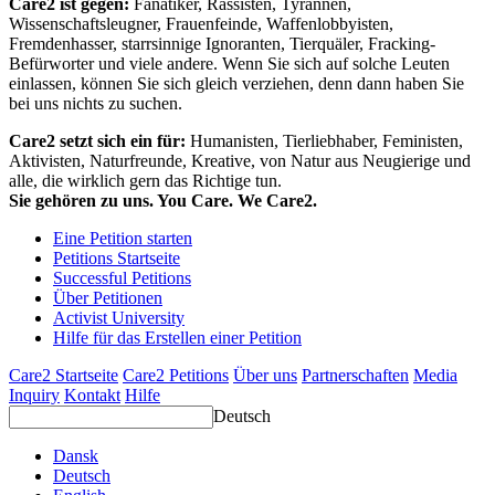
Care2 ist gegen:
Fanatiker, Rassisten, Tyrannen,
Wissenschaftsleugner, Frauenfeinde, Waffenlobbyisten,
Fremdenhasser, starrsinnige Ignoranten, Tierquäler, Fracking-
Befürworter und viele andere. Wenn Sie sich auf solche Leuten
einlassen, können Sie sich gleich verziehen, denn dann haben Sie
bei uns nichts zu suchen.
Care2 setzt sich ein für:
Humanisten, Tierliebhaber, Feministen,
Aktivisten, Naturfreunde, Kreative, von Natur aus Neugierige und
alle, die wirklich gern das Richtige tun.
Sie gehören zu uns. You Care. We Care2.
Eine Petition starten
Petitions Startseite
Successful Petitions
Über Petitionen
Activist University
Hilfe für das Erstellen einer Petition
Care2 Startseite
Care2 Petitions
Über uns
Partnerschaften
Media
Inquiry
Kontakt
Hilfe
Deutsch
Dansk
Deutsch