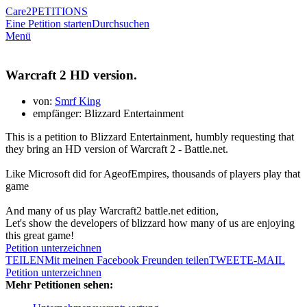
Care2
PETITIONS
Eine Petition starten
Durchsuchen
Menü
Warcraft 2 HD version.
von:
Smrf King
empfänger: Blizzard Entertainment
This is a petition to Blizzard Entertainment, humbly requesting that
they bring an HD version of Warcraft 2 - Battle.net.
Like Microsoft did for AgeofEmpires, thousands of players play that
game
And many of us play Warcraft2 battle.net edition,
Let's show the developers of blizzard how many of us are enjoying
this great game!
Petition unterzeichnen
TEILEN
Mit meinen Facebook Freunden teilen
TWEET
E-MAIL
Petition unterzeichnen
Mehr Petitionen sehen: