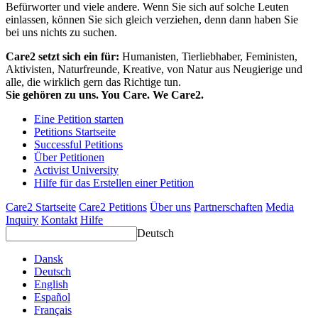
Befürworter und viele andere. Wenn Sie sich auf solche Leuten
einlassen, können Sie sich gleich verziehen, denn dann haben Sie
bei uns nichts zu suchen.
Care2 setzt sich ein für:
Humanisten, Tierliebhaber, Feministen,
Aktivisten, Naturfreunde, Kreative, von Natur aus Neugierige und
alle, die wirklich gern das Richtige tun.
Sie gehören zu uns. You Care. We Care2.
Eine Petition starten
Petitions Startseite
Successful Petitions
Über Petitionen
Activist University
Hilfe für das Erstellen einer Petition
Care2 Startseite
Care2 Petitions
Über uns
Partnerschaften
Media
Inquiry
Kontakt
Hilfe
Deutsch
Dansk
Deutsch
English
Español
Français