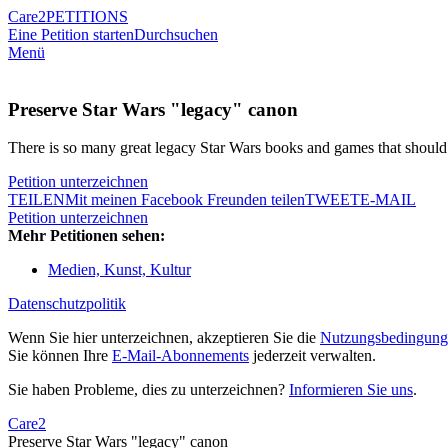
Care2
PETITIONS
Eine Petition starten
Durchsuchen
Menü
Preserve Star Wars "legacy" canon
There is so many great legacy Star Wars books and games that should 
Petition unterzeichnen
TEILEN
Mit meinen Facebook Freunden teilen
TWEET
E-MAIL
Petition unterzeichnen
Mehr Petitionen sehen:
Medien, Kunst, Kultur
Datenschutzpolitik
Wenn Sie hier unterzeichnen, akzeptieren Sie die
Nutzungsbedingung
Sie können Ihre
E-Mail-Abonnements
jederzeit verwalten.
Sie haben Probleme, dies zu unterzeichnen?
Informieren Sie uns
.
Care2
Preserve Star Wars "legacy" canon