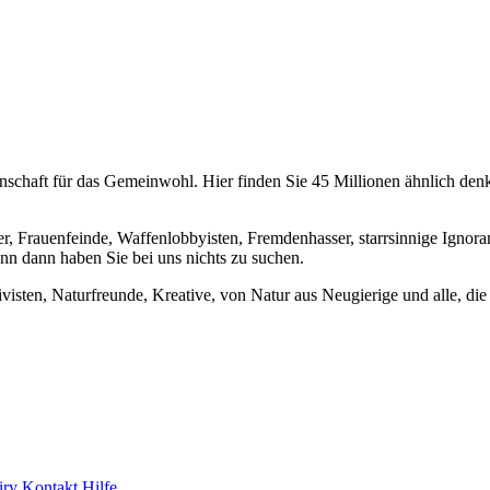
chaft für das Gemeinwohl. Hier finden Sie 45 Millionen ähnlich denke
er, Frauenfeinde, Waffenlobbyisten, Fremdenhasser, starrsinnige Ignora
enn dann haben Sie bei uns nichts zu suchen.
visten, Naturfreunde, Kreative, von Natur aus Neugierige und alle, die 
iry
Kontakt
Hilfe