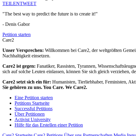
TEILEN
TWEET
"The best way to predict the future is to create it!"
- Denis Gabor
Petition starten
Care2
Unser Versprechen:
Willkommen bei Care2, der weltgrößten Gemeins
Nachhaltigkeit einsetzen.
Care2 ist gegen:
Fanatiker, Rassisten, Tyrannen, Wissenschaftsleugn
sich auf solche Leuten einlassen, können Sie sich gleich verziehen, d
Care2 setzt sich ein für:
Humanisten, Tierliebhaber, Feministen, Akti
Sie gehören zu uns. You Care. We Care2.
Eine Petition starten
Petitions Startseite
Successful Petitions
Über Petitionen
Activist University
Hilfe für das Erstellen einer Petition
Care2 Startseite
Care2 Petitions
Über uns
Partnerschaften
Media Inqu