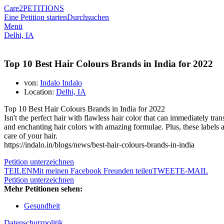
Care2
PETITIONS
Eine Petition starten
Durchsuchen
Menü
Delhi, IA
Top 10 Best Hair Colours Brands in India for 2022
von:
Indalo Indalo
Location:
Delhi, IA
Top 10 Best Hair Colours Brands in India for 2022
Isn't the perfect hair with flawless hair color that can immediately t
and enchanting hair colors with amazing formulae. Plus, these labels a
care of your hair.
https://indalo.in/blogs/news/best-hair-colours-brands-in-india
Petition unterzeichnen
TEILEN
Mit meinen Facebook Freunden teilen
TWEET
E-MAIL
Petition unterzeichnen
Mehr Petitionen sehen:
Gesundheit
Datenschutzpolitik