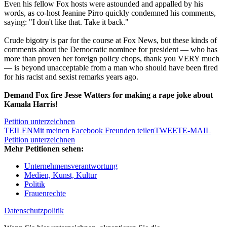
Even his fellow Fox hosts were astounded and appalled by his
words, as co-host Jeanine Pirro quickly condemned his comments,
saying: "I don't like that. Take it back."
Crude bigotry is par for the course at Fox News, but these kinds of
comments about the Democratic nominee for president — who has
more than proven her foreign policy chops, thank you VERY much
— is beyond unacceptable from a man who should have been fired
for his racist and sexist remarks years ago.
Demand Fox fire Jesse Watters for making a rape joke about
Kamala Harris!
Petition unterzeichnen
TEILEN
Mit meinen Facebook Freunden teilen
TWEET
E-MAIL
Petition unterzeichnen
Mehr Petitionen sehen:
Unternehmensverantwortung
Medien, Kunst, Kultur
Politik
Frauenrechte
Datenschutzpolitik