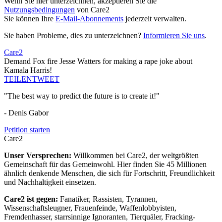
Wenn Sie hier unterzeichnen, akzeptieren Sie die
Nutzungsbedingungen
von Care2
Sie können Ihre
E-Mail-Abonnements
jederzeit verwalten.
Sie haben Probleme, dies zu unterzeichnen?
Informieren Sie uns
.
Care2
Demand Fox fire Jesse Watters for making a rape joke about
Kamala Harris!
TEILEN
TWEET
"The best way to predict the future is to create it!"
- Denis Gabor
Petition starten
Care2
Unser Versprechen:
Willkommen bei Care2, der weltgrößten
Gemeinschaft für das Gemeinwohl. Hier finden Sie 45 Millionen
ähnlich denkende Menschen, die sich für Fortschritt, Freundlichkeit
und Nachhaltigkeit einsetzen.
Care2 ist gegen:
Fanatiker, Rassisten, Tyrannen,
Wissenschaftsleugner, Frauenfeinde, Waffenlobbyisten,
Fremdenhasser, starrsinnige Ignoranten, Tierquäler, Fracking-