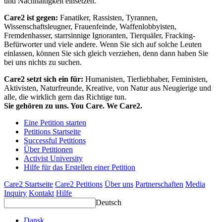
und Nachhaltigkeit einsetzen.
Care2 ist gegen:
Fanatiker, Rassisten, Tyrannen,
Wissenschaftsleugner, Frauenfeinde, Waffenlobbyisten,
Fremdenhasser, starrsinnige Ignoranten, Tierquäler, Fracking-
Befürworter und viele andere. Wenn Sie sich auf solche Leuten
einlassen, können Sie sich gleich verziehen, denn dann haben Sie
bei uns nichts zu suchen.
Care2 setzt sich ein für:
Humanisten, Tierliebhaber, Feministen,
Aktivisten, Naturfreunde, Kreative, von Natur aus Neugierige und
alle, die wirklich gern das Richtige tun.
Sie gehören zu uns. You Care. We Care2.
Eine Petition starten
Petitions Startseite
Successful Petitions
Über Petitionen
Activist University
Hilfe für das Erstellen einer Petition
Care2 Startseite
Care2 Petitions
Über uns
Partnerschaften
Media
Inquiry
Kontakt
Hilfe
Deutsch
Dansk