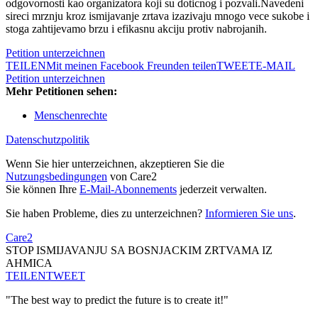
odgovornosti kao organizatora koji su doticnog i pozvali.Navedeni
sireci mrznju kroz ismijavanje zrtava izazivaju mnogo vece sukobe i
stoga zahtijevamo brzu i efikasnu akciju protiv nabrojanih.
Petition unterzeichnen
TEILEN
Mit meinen Facebook Freunden teilen
TWEET
E-MAIL
Petition unterzeichnen
Mehr Petitionen sehen:
Menschenrechte
Datenschutzpolitik
Wenn Sie hier unterzeichnen, akzeptieren Sie die
Nutzungsbedingungen
von Care2
Sie können Ihre
E-Mail-Abonnements
jederzeit verwalten.
Sie haben Probleme, dies zu unterzeichnen?
Informieren Sie uns
.
Care2
STOP ISMIJAVANJU SA BOSNJACKIM ZRTVAMA IZ
AHMICA
TEILEN
TWEET
"The best way to predict the future is to create it!"