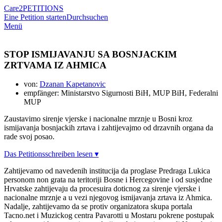
Care2
PETITIONS
Eine Petition starten
Durchsuchen
Menü
STOP ISMIJAVANJU SA BOSNJACKIM
ZRTVAMA IZ AHMICA
von:
Dzanan Kapetanovic
empfänger: Ministarstvo Sigurnosti BiH, MUP BiH, Federalni
MUP
Zaustavimo sirenje vjerske i nacionalne mrznje u Bosni kroz
ismijavanja bosnjackih zrtava i zahtijevajmo od drzavnih organa da
rade svoj posao.
Das Petitionsschreiben lesen ▾
Zahtijevamo od navedenih institucija da proglase Predraga Lukica
personom non grata na teritoriji Bosne i Hercegovine i od susjedne
Hrvatske zahtijevaju da procesuira doticnog za sirenje vjerske i
nacionalne mrznje a u vezi njegovog ismijavanja zrtava iz Ahmica.
Nadalje, zahtijevamo da se protiv organizatora skupa portala
Tacno.net i Muzickog centra Pavarotti u Mostaru pokrene postupak