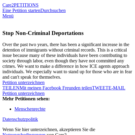
Care2
PETITIONS
Eine Petition starten
Durchsuchen
Menü
Stop Non-Criminal Deportations
Over the past two years, there has been a significant increase in the
detention of immigrants without criminal records. This is a critical
issue because many of these individuals have been contributing to
society through labor, even though they have not committed any
crimes. We want to make a difference in how ICE agents approach
individuals. We especially want to stand up for those who are in fear
and can't speak for themselves.
Petition unterzeichnen
TEILEN
Mit meinen Facebook Freunden teilen
TWEET
E-MAIL
Petition unterzeichnen
Mehr Petitionen sehen:
Menschenrechte
Datenschutzpolitik
Wenn Sie hier unterzeichnen, akzeptieren Sie die
Nutzungsbedingungen
von Care2