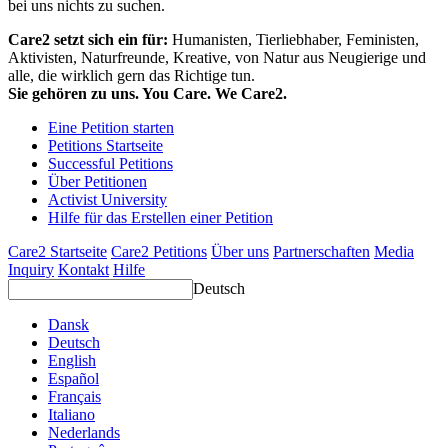
bei uns nichts zu suchen.
Care2 setzt sich ein für:
Humanisten, Tierliebhaber, Feministen,
Aktivisten, Naturfreunde, Kreative, von Natur aus Neugierige und
alle, die wirklich gern das Richtige tun.
Sie gehören zu uns. You Care. We Care2.
Eine Petition starten
Petitions Startseite
Successful Petitions
Über Petitionen
Activist University
Hilfe für das Erstellen einer Petition
Care2 Startseite
Care2 Petitions
Über uns
Partnerschaften
Media
Inquiry
Kontakt
Hilfe
Deutsch
Dansk
Deutsch
English
Español
Français
Italiano
Nederlands