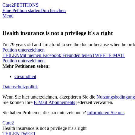
Care2
PETITIONS
Eine Petition starten
Durchsuchen
Menü
Health insurance is not a privilege it's a right
I'm 79 years old and I'm afraid to see the doctor because when he or
Petition unterzeichnen
TEILEN
Mit meinen Facebook Freunden teilen
TWEET
E-MAIL
Petition unterzeichnen
Mehr Petitionen sehen:
Gesundheit
Datenschutzpolitik
Wenn Sie hier unterzeichnen, akzeptieren Sie die
Nutzungsbedingung
Sie können Ihre
E-Mail-Abonnements
jederzeit verwalten.
Sie haben Probleme, dies zu unterzeichnen?
Informieren Sie uns
.
Care2
Health insurance is not a privilege it's a right
TEILEN
TWEET