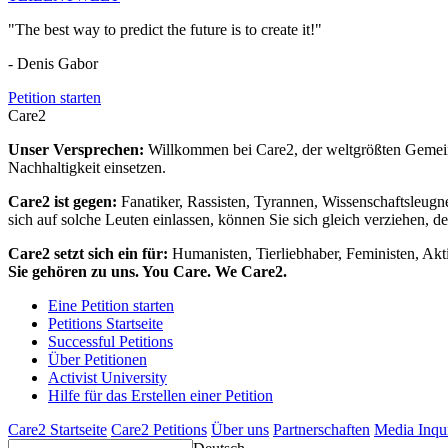
"The best way to predict the future is to create it!"
- Denis Gabor
Petition starten
Care2
Unser Versprechen:
Willkommen bei Care2, der weltgrößten Gemeins
Nachhaltigkeit einsetzen.
Care2 ist gegen:
Fanatiker, Rassisten, Tyrannen, Wissenschaftsleugn
sich auf solche Leuten einlassen, können Sie sich gleich verziehen, d
Care2 setzt sich ein für:
Humanisten, Tierliebhaber, Feministen, Akti
Sie gehören zu uns. You Care. We Care2.
Eine Petition starten
Petitions Startseite
Successful Petitions
Über Petitionen
Activist University
Hilfe für das Erstellen einer Petition
Care2 Startseite
Care2 Petitions
Über uns
Partnerschaften
Media Inqu