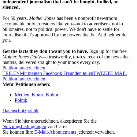
independent journalism that can't be bought, bullied, or
silenced.
For 50 years,
Mother Jones
has been a nonprofit newsroom
accountable only to readers like you—not to advertisers, not to
billionaires, not to political power. We don't have to settle for
journalism that's approved by the powers that be. And neither do
you.
Get the facts they don't want you to have.
Sign up for the free
Mother Jones Daily
—a trustworthy, no-b.s. recap of the news that
matters, delivered straight to your inbox every day.
Petition unterzeichnen
TEILEN
Mit meinen Facebook Freunden teilen
TWEET
E-MAIL
Petition unterzeichnen
Mehr Petitionen sehen:
Medien, Kunst, Kultur
Politik
Datenschutzpolitik
Wenn Sie hier unterzeichnen, akzeptieren Sie die
Nutzungsbedingungen
von Care2
Sie können Ihre
E-Mail-Abonnements
jederzeit verwalten.