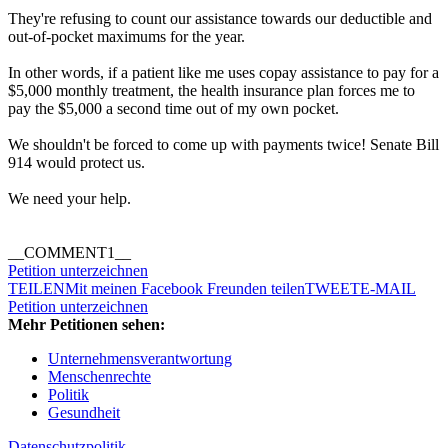
They're refusing to count our assistance towards our deductible and
out-of-pocket maximums for the year.
In other words, if a patient like me uses copay assistance to pay for a
$5,000 monthly treatment, the health insurance plan forces me to
pay the $5,000 a second time out of my own pocket.
We shouldn't be forced to come up with payments twice! Senate Bill
914 would protect us.
We need your help.
__COMMENT1__
Petition unterzeichnen
TEILEN
Mit meinen Facebook Freunden teilen
TWEET
E-MAIL
Petition unterzeichnen
Mehr Petitionen sehen:
Unternehmensverantwortung
Menschenrechte
Politik
Gesundheit
Datenschutzpolitik