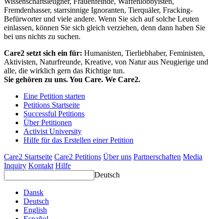
Wissenschaftsleugner, Frauenfeinde, Waffenlobbyisten,
Fremdenhasser, starrsinnige Ignoranten, Tierquäler, Fracking-
Befürworter und viele andere. Wenn Sie sich auf solche Leuten
einlassen, können Sie sich gleich verziehen, denn dann haben Sie
bei uns nichts zu suchen.
Care2 setzt sich ein für:
Humanisten, Tierliebhaber, Feministen,
Aktivisten, Naturfreunde, Kreative, von Natur aus Neugierige und
alle, die wirklich gern das Richtige tun.
Sie gehören zu uns. You Care. We Care2.
Eine Petition starten
Petitions Startseite
Successful Petitions
Über Petitionen
Activist University
Hilfe für das Erstellen einer Petition
Care2 Startseite
Care2 Petitions
Über uns
Partnerschaften
Media
Inquiry
Kontakt
Hilfe
Deutsch
Dansk
Deutsch
English
Español