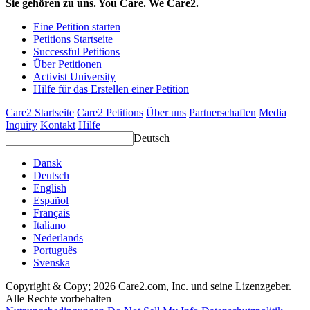
Sie gehören zu uns. You Care. We Care2.
Eine Petition starten
Petitions Startseite
Successful Petitions
Über Petitionen
Activist University
Hilfe für das Erstellen einer Petition
Care2 Startseite
Care2 Petitions
Über uns
Partnerschaften
Media
Inquiry
Kontakt
Hilfe
Deutsch
Dansk
Deutsch
English
Español
Français
Italiano
Nederlands
Português
Svenska
Copyright & Copy; 2026 Care2.com, Inc. und seine Lizenzgeber.
Alle Rechte vorbehalten