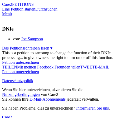
Care2
PETITIONS
Eine Petition starten
Durchsuchen
Menü
DNIe
von:
Joe Sampson
Das Petitionsschreiben lesen ▾
This is a petition to samsung to change the function of their DNIe
processing... to give owners the right to turn on or off this function.
Petition unterzeichnen
TEILEN
Mit meinen Facebook Freunden teilen
TWEET
E-MAIL
Petition unterzeichnen
Datenschutzpolitik
Wenn Sie hier unterzeichnen, akzeptieren Sie die
Nutzungsbedingungen
von Care2
Sie können Ihre
E-Mail-Abonnements
jederzeit verwalten.
Sie haben Probleme, dies zu unterzeichnen?
Informieren Sie uns
.
Care2