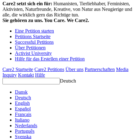
Care2 setzt sich ein für:
Humanisten, Tierliebhaber, Feministen,
Aktivisten, Naturfreunde, Kreative, von Natur aus Neugierige und
alle, die wirklich gern das Richtige tun.
Sie gehören zu uns. You Care. We Care2.
Eine Petition starten
Petitions Startseite
Successful Petitions
Über Petitionen
Activist University
Hilfe für das Erstellen einer Petition
Care2 Startseite
Care2 Petitions
Über uns
Partnerschaften
Media
Inquiry
Kontakt
Hilfe
Deutsch
Dansk
Deutsch
English
Español
Français
Italiano
Nederlands
Português
Svenska