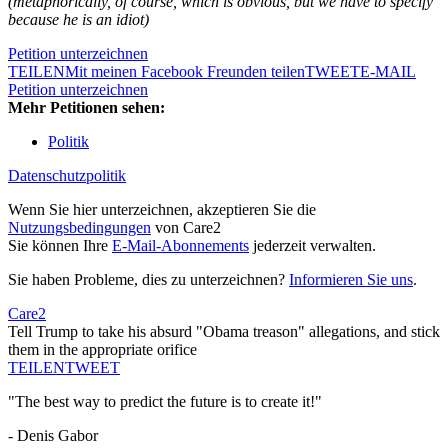
(metaphorically, of course, which is obvious, but we have to specify
because he is an idiot)
Petition unterzeichnen
TEILEN
Mit meinen Facebook Freunden teilen
TWEET
E-MAIL
Petition unterzeichnen
Mehr Petitionen sehen:
Politik
Datenschutzpolitik
Wenn Sie hier unterzeichnen, akzeptieren Sie die
Nutzungsbedingungen
von Care2
Sie können Ihre
E-Mail-Abonnements
jederzeit verwalten.
Sie haben Probleme, dies zu unterzeichnen?
Informieren Sie uns
.
Care2
Tell Trump to take his absurd "Obama treason" allegations, and stick
them in the appropriate orifice
TEILEN
TWEET
"The best way to predict the future is to create it!"
- Denis Gabor