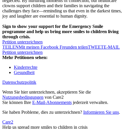
neglected. By nurturing moments of connection, our healthcare
clowns support children and their families in navigating the
challenges they face—reminding us that even in the darkest times,
joy and laughter are essential to human dignity.
Sign to show your support for the Emergency Smile
programme and help us bring more smiles to children living
through crisis.
Petition unterzeichnen
TEILEN
Mit meinen Facebook Freunden teilen
TWEET
E-MAIL
Petition unterzeichnen
Mehr Petitionen sehen:
Kinderrechte
Gesundheit
Datenschutzpolitik
Wenn Sie hier unterzeichnen, akzeptieren Sie die
Nutzungsbedingungen
von Care2
Sie können Ihre
E-Mail-Abonnements
jederzeit verwalten.
Sie haben Probleme, dies zu unterzeichnen?
Informieren Sie uns
.
Care2
Help us spread more smiles to children in crisis