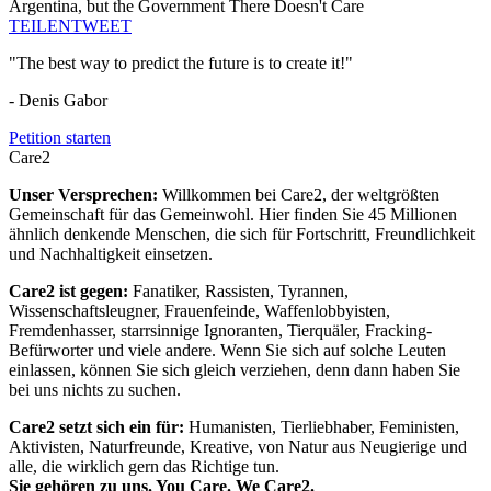
Argentina, but the Government There Doesn't Care
TEILEN
TWEET
"The best way to predict the future is to create it!"
- Denis Gabor
Petition starten
Care2
Unser Versprechen:
Willkommen bei Care2, der weltgrößten
Gemeinschaft für das Gemeinwohl. Hier finden Sie 45 Millionen
ähnlich denkende Menschen, die sich für Fortschritt, Freundlichkeit
und Nachhaltigkeit einsetzen.
Care2 ist gegen:
Fanatiker, Rassisten, Tyrannen,
Wissenschaftsleugner, Frauenfeinde, Waffenlobbyisten,
Fremdenhasser, starrsinnige Ignoranten, Tierquäler, Fracking-
Befürworter und viele andere. Wenn Sie sich auf solche Leuten
einlassen, können Sie sich gleich verziehen, denn dann haben Sie
bei uns nichts zu suchen.
Care2 setzt sich ein für:
Humanisten, Tierliebhaber, Feministen,
Aktivisten, Naturfreunde, Kreative, von Natur aus Neugierige und
alle, die wirklich gern das Richtige tun.
Sie gehören zu uns. You Care. We Care2.