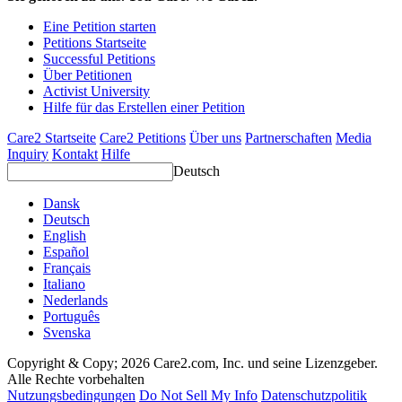
Eine Petition starten
Petitions Startseite
Successful Petitions
Über Petitionen
Activist University
Hilfe für das Erstellen einer Petition
Care2 Startseite
Care2 Petitions
Über uns
Partnerschaften
Media
Inquiry
Kontakt
Hilfe
Deutsch
Dansk
Deutsch
English
Español
Français
Italiano
Nederlands
Português
Svenska
Copyright & Copy; 2026 Care2.com, Inc. und seine Lizenzgeber.
Alle Rechte vorbehalten
Nutzungsbedingungen
Do Not Sell My Info
Datenschutzpolitik