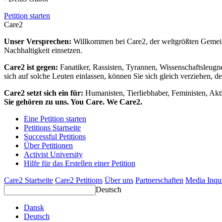
Petition starten
Care2
Unser Versprechen:
Willkommen bei Care2, der weltgrößten Gemeins
Nachhaltigkeit einsetzen.
Care2 ist gegen:
Fanatiker, Rassisten, Tyrannen, Wissenschaftsleugn
sich auf solche Leuten einlassen, können Sie sich gleich verziehen, d
Care2 setzt sich ein für:
Humanisten, Tierliebhaber, Feministen, Akti
Sie gehören zu uns. You Care. We Care2.
Eine Petition starten
Petitions Startseite
Successful Petitions
Über Petitionen
Activist University
Hilfe für das Erstellen einer Petition
Care2 Startseite
Care2 Petitions
Über uns
Partnerschaften
Media Inqu
Deutsch
Dansk
Deutsch