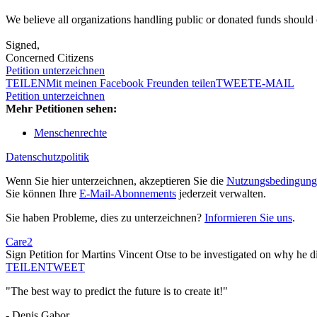
We believe all organizations handling public or donated funds should o
Signed,
Concerned Citizens
Petition unterzeichnen
TEILEN
Mit meinen Facebook Freunden teilen
TWEET
E-MAIL
Petition unterzeichnen
Mehr Petitionen sehen:
Menschenrechte
Datenschutzpolitik
Wenn Sie hier unterzeichnen, akzeptieren Sie die
Nutzungsbedingung
Sie können Ihre
E-Mail-Abonnements
jederzeit verwalten.
Sie haben Probleme, dies zu unterzeichnen?
Informieren Sie uns
.
Care2
Sign Petition for Martins Vincent Otse to be investigated on why he di
TEILEN
TWEET
"The best way to predict the future is to create it!"
- Denis Gabor